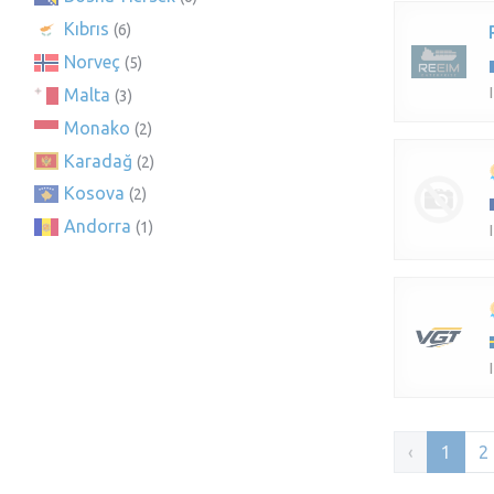
Kıbrıs
(6)
Norveç
(5)
Malta
(3)
Monako
(2)
Karadağ
(2)
Kosova
(2)
Andorra
(1)
‹
1
2