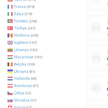
Fransa
(474)
İtalya
(379)
Portekiz
(298)
Türkiye
(261)
Moldova
(209)
İngiltere
(197)
Litvanya
(183)
Macaristan
(181)
Belçika
(109)
Ukrayna
(81)
Hollanda
(69)
Avusturya
(67)
Çekya
(52)
Slovakya
(51)
İsviçre
(37)