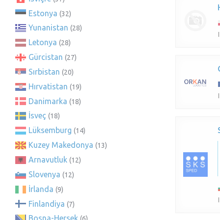
Estonya
(32)
Yunanistan
(28)
Letonya
(28)
Gürcistan
(27)
Sırbistan
(20)
Hırvatistan
(19)
Danimarka
(18)
İsveç
(18)
Lüksemburg
(14)
Kuzey Makedonya
(13)
Arnavutluk
(12)
Slovenya
(12)
İrlanda
(9)
Finlandiya
(7)
Bosna-Hersek
(6)