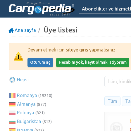
Nakliye Borsasi
Abonelikler ve hizmet
since 2014
Üye listesi
Ana sayfa
Devam etmek için siteye giriş yapmalısınız.
Oturum aç
Hesabım yok, kayıt olmak istiyorum
Hepsi
Romanya
(19210)
Tüm
Taş
Almanya
(877)
Polonya
(821)
Bulgaristan
(812)
İspanya
(672)