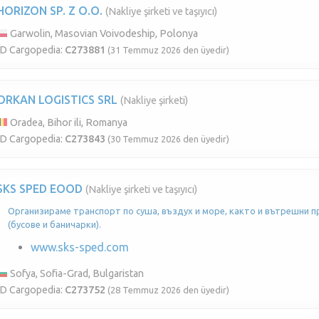
HORIZON SP. Z O.O.
(Nakliye şirketi ve taşıyıcı)
Garwolin, Masovian Voivodeship, Polonya
ID Cargopedia:
C273881
(31 Temmuz 2026 den üyedir)
ORKAN LOGISTICS SRL
(Nakliye şirketi)
Oradea, Bihor ili, Romanya
ID Cargopedia:
C273843
(30 Temmuz 2026 den üyedir)
SKS SPED EOOD
(Nakliye şirketi ve taşıyıcı)
Организираме транспорт по суша, въздух и море, както и вътрешни п
(бусове и баничарки).
www.sks-sped.com
Sofya, Sofia-Grad, Bulgaristan
ID Cargopedia:
C273752
(28 Temmuz 2026 den üyedir)