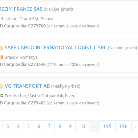
REEIM FRANCE SAS
(Nakliye şirketi)
Lubine, Grand Est, Fransa
ID Cargopedia:
C273700
(27 Temmuz 2026 den üyedir)
SAFE CARGO INTERNAȚIONAL LOGISTIC SRL
(Nakliye şirketi)
Brașov, Romanya
ID Cargopedia:
C273646
(27 Temmuz 2026 den üyedir)
VG TRANSPORT AB
(Nakliye şirketi)
Trollhättan, Västra Götaland ili, İsveç
ID Cargopedia:
C273482
(22 Temmuz 2026 den üyedir)
3
4
5
6
7
8
9
10
...
195
196
›