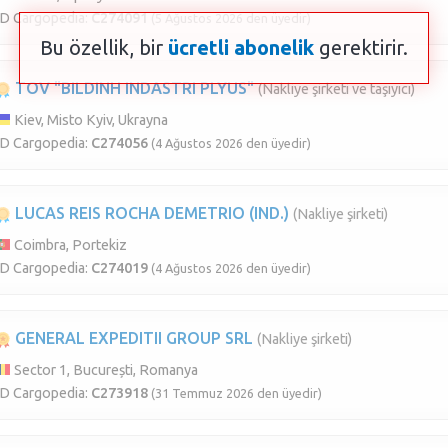
ID Cargopedia:
C274091
(5 Ağustos 2026 den üyedir)
Bu özellik, bir
ücretli abonelik
gerektirir.
TOV "BILDINH INDASTRI PLYUS"
(Nakliye şirketi ve taşıyıcı)
Kiev, Misto Kyiv, Ukrayna
ID Cargopedia:
C274056
(4 Ağustos 2026 den üyedir)
LUCAS REIS ROCHA DEMETRIO (IND.)
(Nakliye şirketi)
Coimbra, Portekiz
ID Cargopedia:
C274019
(4 Ağustos 2026 den üyedir)
GENERAL EXPEDITII GROUP SRL
(Nakliye şirketi)
Sector 1, București, Romanya
ID Cargopedia:
C273918
(31 Temmuz 2026 den üyedir)