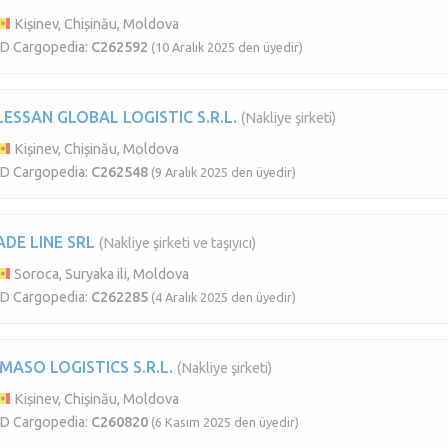
Kișinev, Chișinău, Moldova
ID Cargopedia:
C262592
(10 Aralık 2025 den üyedir)
LESSAN GLOBAL LOGISTIC S.R.L.
(Nakliye şirketi)
Kișinev, Chișinău, Moldova
ID Cargopedia:
C262548
(9 Aralık 2025 den üyedir)
ADE LINE SRL
(Nakliye şirketi ve taşıyıcı)
Soroca, Suryaka ili, Moldova
ID Cargopedia:
C262285
(4 Aralık 2025 den üyedir)
IMASO LOGISTICS S.R.L.
(Nakliye şirketi)
Kișinev, Chișinău, Moldova
ID Cargopedia:
C260820
(6 Kasım 2025 den üyedir)