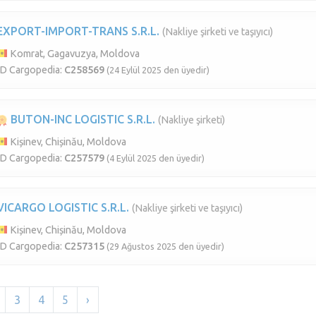
EXPORT-IMPORT-TRANS S.R.L.
(Nakliye şirketi ve taşıyıcı)
Komrat, Gagavuzya, Moldova
ID Cargopedia:
C258569
(24 Eylül 2025 den üyedir)
BUTON-INC LOGISTIC S.R.L.
(Nakliye şirketi)
Kișinev, Chișinău, Moldova
ID Cargopedia:
C257579
(4 Eylül 2025 den üyedir)
VICARGO LOGISTIC S.R.L.
(Nakliye şirketi ve taşıyıcı)
Kișinev, Chișinău, Moldova
ID Cargopedia:
C257315
(29 Ağustos 2025 den üyedir)
3
4
5
›