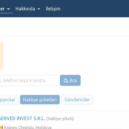
ler
Hakkında
İletişim
Ara
ıyıcılar
Nakliye şirketleri
Göndericiler
SERVED INVEST S.R.L.
(Nakliye şirketi)
Kișinev, Chișinău, Moldova