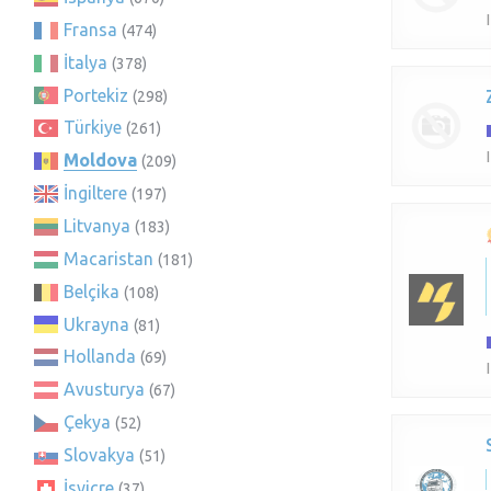
Fransa
(474)
İtalya
(378)
Portekiz
(298)
Türkiye
(261)
Moldova
(209)
İngiltere
(197)
Litvanya
(183)
Macaristan
(181)
Belçika
(108)
Ukrayna
(81)
Hollanda
(69)
Avusturya
(67)
Çekya
(52)
Slovakya
(51)
İsviçre
(37)