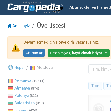
Nakliye Borsasi
Abonelikler ve hizmet
since 2014
Üye listesi
Ana sayfa
Devam etmek için siteye giriş yapmalısınız.
Oturum aç
Hesabım yok, kayıt olmak istiyorum
Hepsi
Moldova
Romanya
(19211)
Tüm
Taş
Almanya
(876)
Polonya
(822)
Bulgaristan
(813)
İspanya
(670)