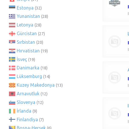
Estonya
(32)
Yunanistan
(28)
Letonya
(28)
Gürcistan
(27)
Sırbistan
(20)
Hırvatistan
(19)
İsveç
(19)
Danimarka
(18)
Lüksemburg
(14)
Kuzey Makedonya
(13)
Arnavutluk
(12)
Slovenya
(12)
İrlanda
(9)
Finlandiya
(7)
Bosna-Hersek
(6)