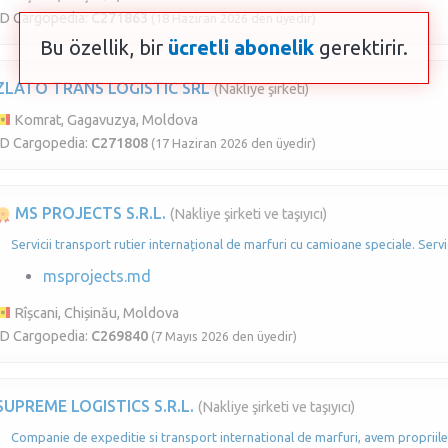
ID Cargopedia:
C271863
(18 Haziran 2026 den üyedir)
Bu özellik, bir
ücretli abonelik
gerektirir.
ZLATO TRANS LOGISTIC SRL
(Nakliye şirketi)
Komrat, Gagavuzya, Moldova
ID Cargopedia:
C271808
(17 Haziran 2026 den üyedir)
MS PROJECTS S.R.L.
(Nakliye şirketi ve taşıyıcı)
Servicii transport rutier internațional de marfuri cu camioane speciale. Servi
msprojects.md
Rîșcani, Chișinău, Moldova
ID Cargopedia:
C269840
(7 Mayıs 2026 den üyedir)
SUPREME LOGISTICS S.R.L.
(Nakliye şirketi ve taşıyıcı)
Companie de expeditie si transport international de marfuri, avem propriil