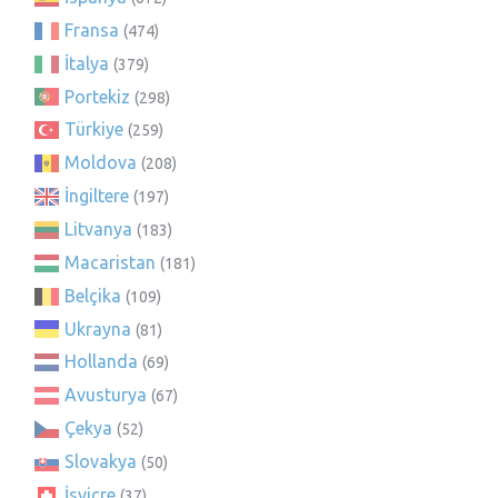
Fransa
(474)
İtalya
(379)
Portekiz
(298)
Türkiye
(259)
Moldova
(208)
İngiltere
(197)
Litvanya
(183)
Macaristan
(181)
Belçika
(109)
Ukrayna
(81)
Hollanda
(69)
Avusturya
(67)
Çekya
(52)
Slovakya
(50)
İsviçre
(37)