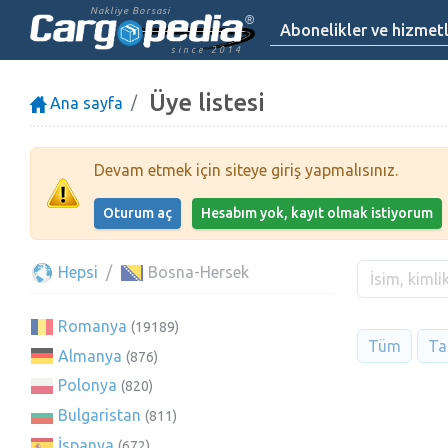
Nakliye Borsasi
Abonelikler ve hizmet
since 2014
Üye listesi
Ana sayfa
Devam etmek için siteye giriş yapmalısınız.
Oturum aç
Hesabım yok, kayıt olmak istiyorum
Hepsi
Bosna-Hersek
Romanya
(19189)
Tüm
Taş
Almanya
(876)
Polonya
(820)
Bulgaristan
(811)
İspanya
(672)