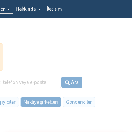
ler
Hakkında
İletişim
Ara
ıyıcılar
Nakliye şirketleri
Göndericiler