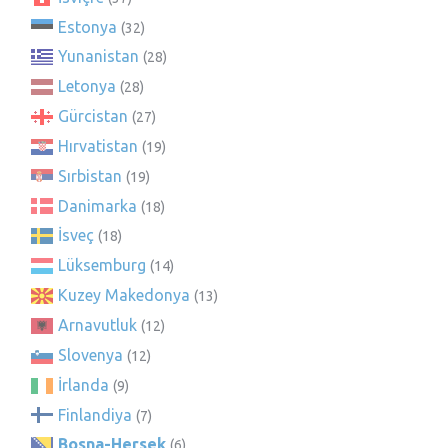
Estonya
(32)
Yunanistan
(28)
Letonya
(28)
Gürcistan
(27)
Hırvatistan
(19)
Sırbistan
(19)
Danimarka
(18)
İsveç
(18)
Lüksemburg
(14)
Kuzey Makedonya
(13)
Arnavutluk
(12)
Slovenya
(12)
İrlanda
(9)
Finlandiya
(7)
Bosna-Hersek
(6)