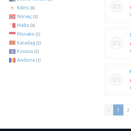
Kıbrıs
(6)
Norveç
(5)
Malta
(3)
Monako
(2)
Karadağ
(2)
Kosova
(2)
Andorra
(1)
‹
1
2