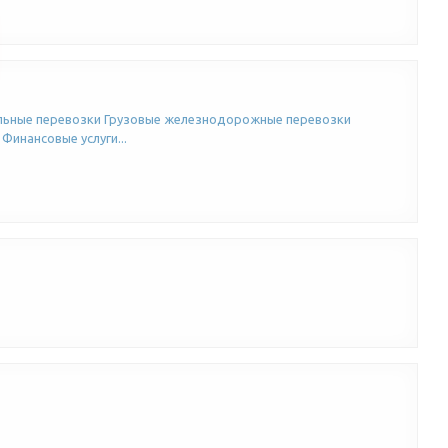
льные перевозки Грузовые железнодорожные перевозки
инансовые услуги...