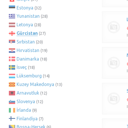
Estonya
(32)
Yunanistan
(28)
Letonya
(28)
Gürcistan
(27)
Sırbistan
(20)
Hırvatistan
(19)
Danimarka
(18)
İsveç
(18)
Lüksemburg
(14)
Kuzey Makedonya
(13)
Arnavutluk
(12)
Slovenya
(12)
İrlanda
(9)
Finlandiya
(7)
Bosna-Hersek
(6)