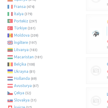
Fransa
(474)
İtalya
(379)
Portekiz
(297)
Türkiye
(261)
Moldova
(209)
İngiltere
(197)
Litvanya
(183)
Macaristan
(181)
Belçika
(108)
Ukrayna
(81)
Hollanda
(69)
Avusturya
(67)
Çekya
(52)
Slovakya
(51)
İsviçre
(37)