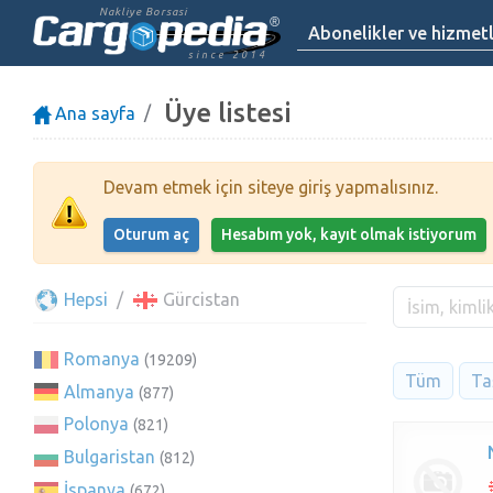
Nakliye Borsasi
Abonelikler ve hizmet
since 2014
Üye listesi
Ana sayfa
Devam etmek için siteye giriş yapmalısınız.
Oturum aç
Hesabım yok, kayıt olmak istiyorum
Hepsi
Gürcistan
Romanya
(19209)
Tüm
Taş
Almanya
(877)
Polonya
(821)
Bulgaristan
(812)
İspanya
(672)