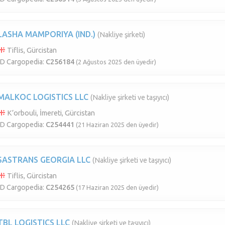
LASHA MAMPORIYA (IND.)
(Nakliye şirketi)
Tiflis, Gürcistan
ID Cargopedia:
C256184
(2 Ağustos 2025 den üyedir)
MALKOC LOGISTICS LLC
(Nakliye şirketi ve taşıyıcı)
K’orbouli, İmereti, Gürcistan
ID Cargopedia:
C254441
(21 Haziran 2025 den üyedir)
SASTRANS GEORGIA LLC
(Nakliye şirketi ve taşıyıcı)
Tiflis, Gürcistan
ID Cargopedia:
C254265
(17 Haziran 2025 den üyedir)
TBL LOGISTICS LLC
(Nakliye şirketi ve taşıyıcı)