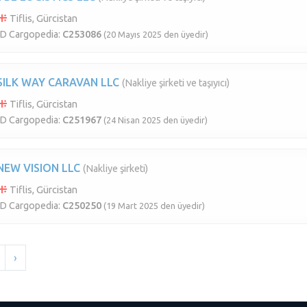
Tiflis, Gürcistan
ID Cargopedia:
C253086
(20 Mayıs 2025 den üyedir)
SILK WAY CARAVAN LLC
(Nakliye şirketi ve taşıyıcı)
Tiflis, Gürcistan
ID Cargopedia:
C251967
(24 Nisan 2025 den üyedir)
NEW VISION LLC
(Nakliye şirketi)
Tiflis, Gürcistan
ID Cargopedia:
C250250
(19 Mart 2025 den üyedir)
›