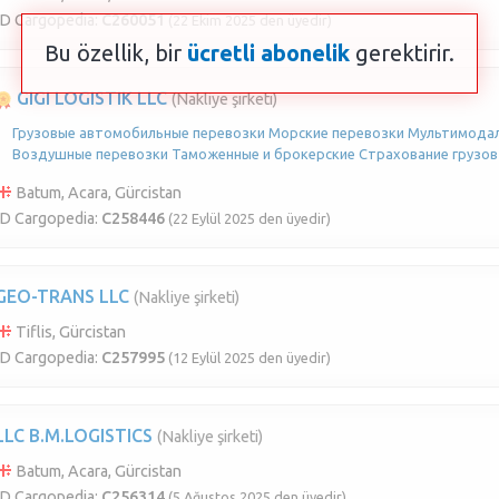
ID Cargopedia:
C260051
(22 Ekim 2025 den üyedir)
Bu özellik, bir
ücretli abonelik
gerektirir.
GIGI LOGISTIK LLC
(Nakliye şirketi)
Грузовые автомобильные перевозки Морские перевозки Мультимода
Воздушные перевозки Таможенные и брокерские Страхование грузов Ф
Batum, Acara, Gürcistan
ID Cargopedia:
C258446
(22 Eylül 2025 den üyedir)
GEO-TRANS LLC
(Nakliye şirketi)
Tiflis, Gürcistan
ID Cargopedia:
C257995
(12 Eylül 2025 den üyedir)
LLC B.M.LOGISTICS
(Nakliye şirketi)
Batum, Acara, Gürcistan
ID Cargopedia:
C256314
(5 Ağustos 2025 den üyedir)