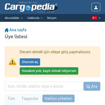
Nakliye Borsasi
since 2014
Abonelikler
Hakkında
İletişim
Ana sayfa
Üye listesi
Devam etmek için siteye giriş yapmalısınız.
Oturum aç
Hesabım yok, kayıt olmak istiyorum
Ara
Tüm
Taşıyıcılar
Nakliye şirketleri