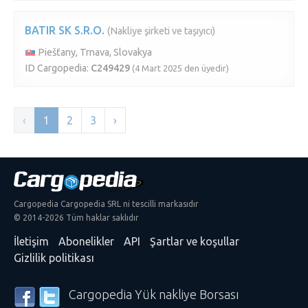
BATIR SK S.R.O.
(Nakliye şirketi ve taşıyıcı)
Piešťany, Trnava, Slovakya
ID Cargopedia:
C249429
(4 Mart 2025 den üyedir)
‹
1
2
3
›
Cargopedia Cargopedia SRL ni tescilli markasıdır
© 2014-2026 Tüm haklar saklıdır
İletişim
Abonelikler
API
Şartlar ve koşullar
Gizlilik politikası
Cargopedia Yük nakliye Borsası