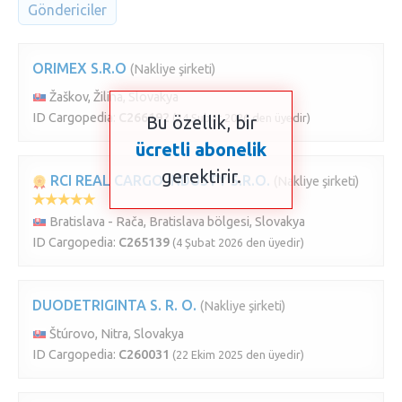
Göndericiler
ORIMEX S.R.O
(Nakliye şirketi)
Žaškov, Žilina, Slovakya
ID Cargopedia:
C266192
(24 Şubat 2026 den üyedir)
Bu özellik, bir
ücretli abonelik
gerektirir.
RCI REAL CARGO INDUSTY S.R.O.
(Nakliye şirketi)
Bratislava - Rača, Bratislava bölgesi, Slovakya
ID Cargopedia:
C265139
(4 Şubat 2026 den üyedir)
DUODETRIGINTA S. R. O.
(Nakliye şirketi)
Štúrovo, Nitra, Slovakya
ID Cargopedia:
C260031
(22 Ekim 2025 den üyedir)