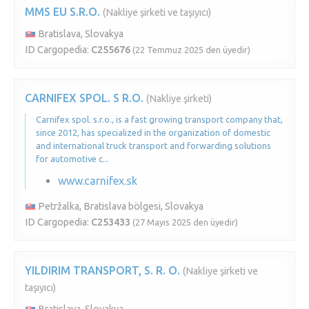
MMS EU S.R.O.
(Nakliye şirketi ve taşıyıcı)
Bratislava, Slovakya
ID Cargopedia:
C255676
(22 Temmuz 2025 den üyedir)
CARNIFEX SPOL. S R.O.
(Nakliye şirketi)
Carnifex spol. s.r.o., is a fast growing transport company that,
since 2012, has specialized in the organization of domestic
and international truck transport and forwarding solutions
for automotive c...
www.carnifex.sk
Petržalka, Bratislava bölgesi, Slovakya
ID Cargopedia:
C253433
(27 Mayıs 2025 den üyedir)
YILDIRIM TRANSPORT, S. R. O.
(Nakliye şirketi ve
taşıyıcı)