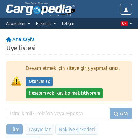
Nakliye Borsasi
since 2014
Abonelikler
Hakkında
İletişim
Ana sayfa
Üye listesi
Devam etmek için siteye giriş yapmalısınız.
Oturum aç
Hesabım yok, kayıt olmak istiyorum
Ara
Tüm
Taşıyıcılar
Nakliye şirketleri