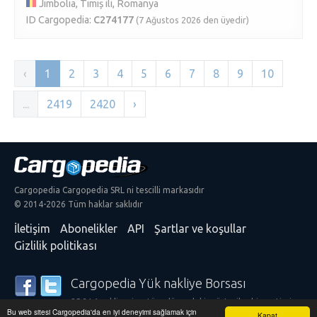
Jimbolia, Timiș ili, Romanya
ID Cargopedia:
C274177
(7 Ağustos 2026 den üyedir)
‹
1
2
3
4
5
6
7
8
9
10
...
2419
2420
›
Cargopedia Cargopedia SRL ni tescilli markasıdır
© 2014-2026 Tüm haklar saklıdır
İletişim
Abonelikler
API
Şartlar ve koşullar
Gizlilik politikası
Cargopedia Yük nakliye Borsası
25.314 nakliyeci ve tüm dünyadaki müşteriler hizmetimize
Bu web sitesi Cargopedia'da en iyi deneyimi sağlamak için
güveniyorlar
Kapat