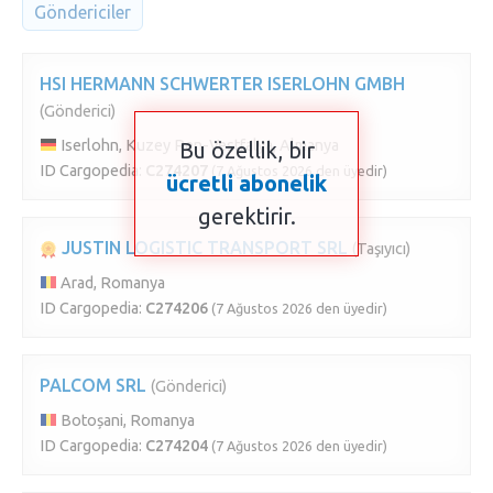
Göndericiler
HSI HERMANN SCHWERTER ISERLOHN GMBH
(Gönderici)
Iserlohn, Kuzey Ren-Vestfalya, Almanya
Bu özellik, bir
ID Cargopedia:
C274207
(7 Ağustos 2026 den üyedir)
ücretli abonelik
gerektirir.
JUSTIN LOGISTIC TRANSPORT SRL
(Taşıyıcı)
Arad, Romanya
ID Cargopedia:
C274206
(7 Ağustos 2026 den üyedir)
PALCOM SRL
(Gönderici)
Botoșani, Romanya
ID Cargopedia:
C274204
(7 Ağustos 2026 den üyedir)