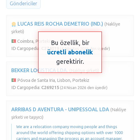
Göndericiler
LUCAS REIS ROCHA DEMETRIO (IND.)
(Nakliye
şirketi)
Coimbra, Portekiz
Bu özellik, bir
ID Cargopedia:
C274019
(4 Ağustos 2026 den üyedir)
ücretli abonelik
gerektirir.
BEKKER LOGISTICA LDA.
(Nakliye şirketi)
Póvoa de Santa Iria, Lisbon, Portekiz
ID Cargopedia:
C269215
(24 Nisan 2026 den üyedir)
ARRIBAS D AVENTURA - UNIPESSOAL LDA
(Nakliye
şirketi ve taşıyıcı)
We are a relocation company moving people and things
around the world offering shipping options with over 1000
carriers and managing the process as an account manager.