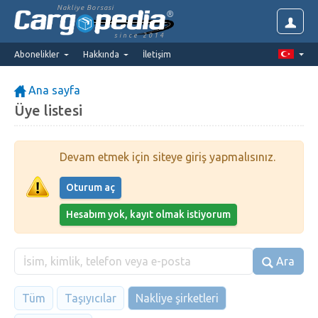
Nakliye Borsasi
since 2014
Abonelikler
Hakkında
İletişim
Ana sayfa
Üye listesi
Devam etmek için siteye giriş yapmalısınız.
Oturum aç
Hesabım yok, kayıt olmak istiyorum
Ara
Tüm
Taşıyıcılar
Nakliye şirketleri