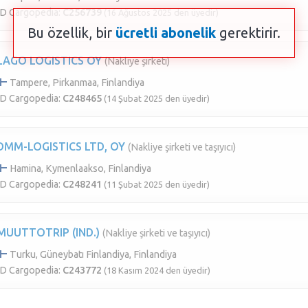
ID Cargopedia:
C256739
(16 Ağustos 2025 den üyedir)
Bu özellik, bir
ücretli abonelik
gerektirir.
LAGO LOGISTICS OY
(Nakliye şirketi)
Tampere, Pirkanmaa, Finlandiya
ID Cargopedia:
C248465
(14 Şubat 2025 den üyedir)
DMM-LOGISTICS LTD, OY
(Nakliye şirketi ve taşıyıcı)
Hamina, Kymenlaakso, Finlandiya
ID Cargopedia:
C248241
(11 Şubat 2025 den üyedir)
MUUTTOTRIP (IND.)
(Nakliye şirketi ve taşıyıcı)
Turku, Güneybatı Finlandiya, Finlandiya
ID Cargopedia:
C243772
(18 Kasım 2024 den üyedir)