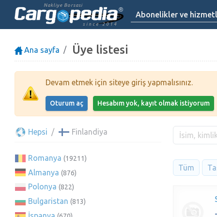
Nakliye Borsasi
Abonelikler ve hizmet
since 2014
Üye listesi
Ana sayfa
Devam etmek için siteye giriş yapmalısınız.
Oturum aç
Hesabım yok, kayıt olmak istiyorum
Hepsi
Finlandiya
Romanya
(19211)
Tüm
Taş
Almanya
(876)
Polonya
(822)
Bulgaristan
(813)
İspanya
(670)