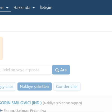
ler
Hakkında
İletişim
Ara
ıyıcılar
Nakliye şirketleri
Göndericiler
SORIN SMILOVICI (IND.)
(Nakliye şirketi ve taşıyıcı)
Espoo, Uusimaa, Finlandiya