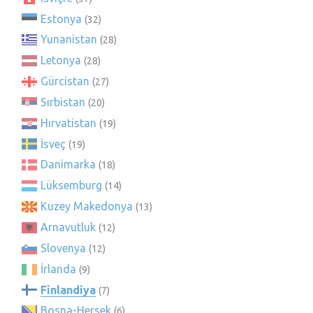
Estonya
(32)
Yunanistan
(28)
Letonya
(28)
Gürcistan
(27)
Sırbistan
(20)
Hırvatistan
(19)
İsveç
(19)
Danimarka
(18)
Lüksemburg
(14)
Kuzey Makedonya
(13)
Arnavutluk
(12)
Slovenya
(12)
İrlanda
(9)
Finlandiya
(7)
Bosna-Hersek
(6)