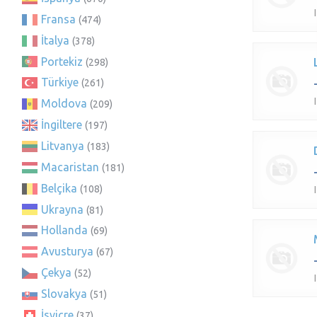
Fransa
(474)
İtalya
(378)
Portekiz
(298)
Türkiye
(261)
Moldova
(209)
İngiltere
(197)
Litvanya
(183)
Macaristan
(181)
Belçika
(108)
Ukrayna
(81)
Hollanda
(69)
Avusturya
(67)
Çekya
(52)
Slovakya
(51)
İsviçre
(37)