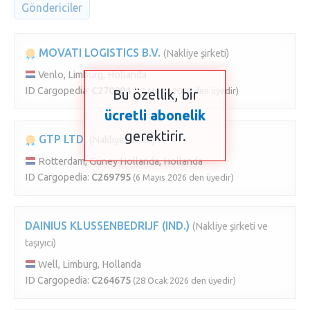
Göndericiler
MOVATI LOGISTICS B.V.
(Nakliye şirketi)
Venlo, Limburg, Hollanda
ID Cargopedia:
C270094
(12 Mayıs 2026 den üyedir)
Bu özellik, bir
ücretli abonelik
gerektirir.
GTP LTD.
(Nakliye şirketi)
Rotterdam, Güney Hollanda, Hollanda
ID Cargopedia:
C269795
(6 Mayıs 2026 den üyedir)
DAINIUS KLUSSENBEDRIJF (IND.)
(Nakliye şirketi ve
taşıyıcı)
Well, Limburg, Hollanda
ID Cargopedia:
C264675
(28 Ocak 2026 den üyedir)