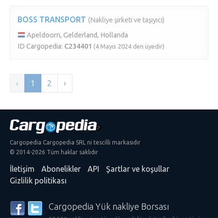
BOSS TRANSPORT
(Nakliye şirketi ve taşıyıcı)
Apeldoorn, Gelderland, Hollanda
ID Cargopedia:
C234401
(4 Mayıs 2024 den üyedir)
‹
1
2
›
Cargopedia Cargopedia SRL ni tescilli markasıdır
© 2014-2026 Tüm haklar saklıdır
İletişim
Abonelikler
API
Şartlar ve koşullar
Gizlilik politikası
Cargopedia Yük nakliye Borsası