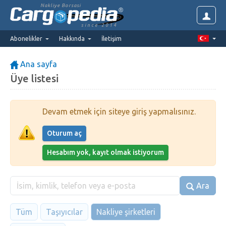
Nakliye Borsasi
since 2014
Abonelikler
Hakkında
İletişim
Ana sayfa
Üye listesi
Devam etmek için siteye giriş yapmalısınız.
Oturum aç
Hesabım yok, kayıt olmak istiyorum
Ara
Tüm
Taşıyıcılar
Nakliye şirketleri