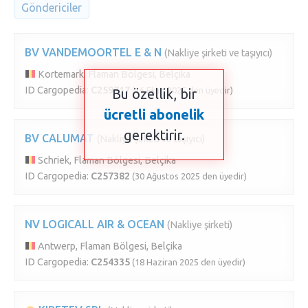
Göndericiler
BV VANDEMOORTEL E & N
(Nakliye şirketi ve taşıyıcı)
Kortemark, Flaman Bölgesi, Belçika
ID Cargopedia:
C259717
(16 Ekim 2025 den üyedir)
Bu özellik, bir
ücretli abonelik
gerektirir.
BV CALUMAT
(Nakliye şirketi ve taşıyıcı)
Schriek, Flaman Bölgesi, Belçika
ID Cargopedia:
C257382
(30 Ağustos 2025 den üyedir)
NV LOGICALL AIR & OCEAN
(Nakliye şirketi)
Antwerp, Flaman Bölgesi, Belçika
ID Cargopedia:
C254335
(18 Haziran 2025 den üyedir)