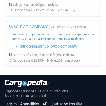
Wilrijk, Flaman Bölgesi, Belçika
ID Cargopedia:
C232571
(25 Mart 2024 den üyedir)
BVBA T.C.T COMPANY
(Nakliye şirketi ve taşıyıcı)
Suntem o companie de transport serioasa cu experienta de
peste 25 de ani de activitate continua,fără incidente.
gungteam.github.io/tct-company/
Sint-Jozef-Olen, Flaman Bölgesi, Belçika
ID Cargopedia:
C151354
(16 Eylül 2021 den üyedir)
Cargopedia Cargopedia SRL ni tescilli markasıdır
© 2014-2026 Tüm haklar saklıdır
İletişim
Abonelikler
API
Şartlar ve koşullar