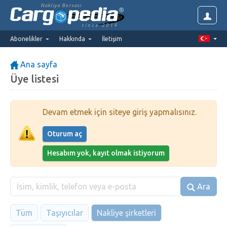
Nakliye Borsasi
since 2014
Abonelikler
Hakkında
İletişim
Ana sayfa
Üye listesi
Devam etmek için siteye giriş yapmalısınız.
Oturum aç
Hesabım yok, kayıt olmak istiyorum
Ara
Tüm
Taşıyıcılar
Nakliye şirketleri