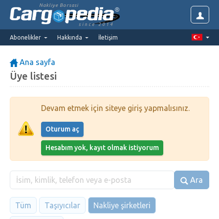
Nakliye Borsasi
since 2014
Abonelikler
Hakkında
İletişim
Ana sayfa
Üye listesi
Devam etmek için siteye giriş yapmalısınız.
Oturum aç
Hesabım yok, kayıt olmak istiyorum
Ara
Tüm
Taşıyıcılar
Nakliye şirketleri