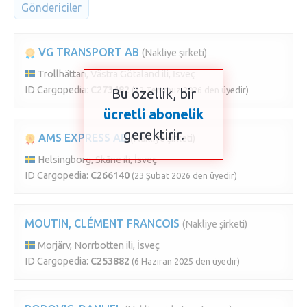
Göndericiler
VG TRANSPORT AB
(Nakliye şirketi)
Trollhättan, Västra Götaland ili, İsveç
ID Cargopedia:
C273482
(22 Temmuz 2026 den üyedir)
Bu özellik, bir
ücretli abonelik
gerektirir.
AMS EXPRESS AB
(Nakliye şirketi)
Helsingborg, Skåne ili, İsveç
ID Cargopedia:
C266140
(23 Şubat 2026 den üyedir)
MOUTIN, CLÉMENT FRANCOIS
(Nakliye şirketi)
Morjärv, Norrbotten ili, İsveç
ID Cargopedia:
C253882
(6 Haziran 2025 den üyedir)