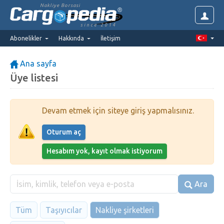
Nakliye Borsasi
since 2014
Abonelikler
Hakkında
İletişim
Ana sayfa
Üye listesi
Devam etmek için siteye giriş yapmalısınız.
Oturum aç
Hesabım yok, kayıt olmak istiyorum
Ara
Tüm
Taşıyıcılar
Nakliye şirketleri