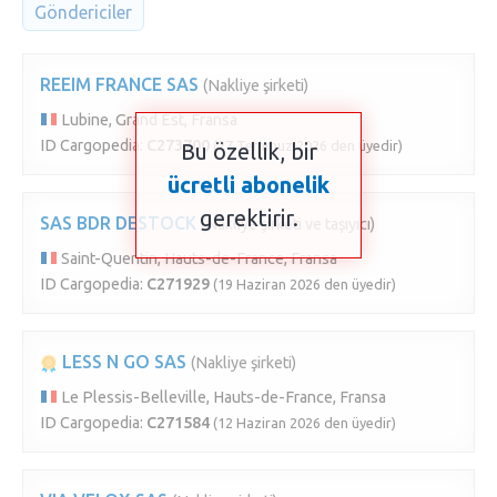
Göndericiler
REEIM FRANCE SAS
(Nakliye şirketi)
Lubine, Grand Est, Fransa
ID Cargopedia:
C273700
(27 Temmuz 2026 den üyedir)
Bu özellik, bir
ücretli abonelik
gerektirir.
SAS BDR DESTOCK
(Nakliye şirketi ve taşıyıcı)
Saint-Quentin, Hauts-de-France, Fransa
ID Cargopedia:
C271929
(19 Haziran 2026 den üyedir)
LESS N GO SAS
(Nakliye şirketi)
Le Plessis-Belleville, Hauts-de-France, Fransa
ID Cargopedia:
C271584
(12 Haziran 2026 den üyedir)