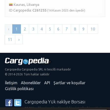
Kaunas, Litvanya
ID Cargopedia:
C261255
(14 Kasım 2025 den üyedir)
‹
1
2
3
4
5
6
7
8
9
10
11
›
Cargopedia Cargopedia SRL ni tescilli markasıdır
© 2014-2026 Tüm haklar saklıdır
İletişim
Abonelikler
API
Şartlar ve koşullar
Gizlilik politikası
Cargopedia Yük nakliye Borsası
25.339 nakliyeci ve tüm dünyadaki müşteriler hizmetimize