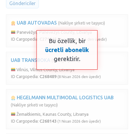
Göndericiler
UAB AUTOVADAS
(Nakliye şirketi ve taşıyıcı)
Panevėžys, Panevezys County, Litvanya
ID Cargopedia:
C271545
(11 Haziran 2026 den üyedir)
Bu özellik, bir
ücretli abonelik
gerektirir.
UAB TRANSBOKA
(Nakliye şirketi)
Vilnüs, Vilnius County, Litvanya
ID Cargopedia:
C268489
(8 Nisan 2026 den üyedir)
HEGELMANN MULTIMODAL LOGISTICS UAB
(Nakliye şirketi ve taşıyıcı)
Žemaitkiemis, Kaunas County, Litvanya
ID Cargopedia:
C268143
(1 Nisan 2026 den üyedir)