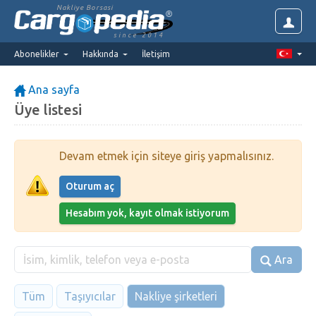
Nakliye Borsasi
since 2014
Abonelikler
Hakkında
İletişim
Ana sayfa
Üye listesi
Devam etmek için siteye giriş yapmalısınız.
Oturum aç
Hesabım yok, kayıt olmak istiyorum
Ara
Tüm
Taşıyıcılar
Nakliye şirketleri