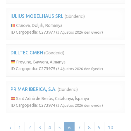
IULIUS MOBELHAUS SRL
(Gönderici)
Craiova, Dolj ili, Romanya
ID Cargopedia:
C273977
(3 Ağustos 2026 den üyedir)
DILLTEC GMBH
(Gönderici)
Freyung, Bavyera, Almanya
ID Cargopedia:
C273975
(3 Ağustos 2026 den üyedir)
PRIMAR IBERICA, S.A.
(Gönderici)
Sant Adrià de Besòs, Catalunya, İspanya
ID Cargopedia:
C273974
(3 Ağustos 2026 den üyedir)
‹
1
2
3
4
5
6
7
8
9
10