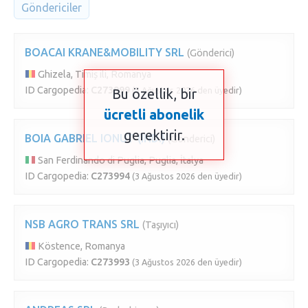
Göndericiler
BOACAI KRANE&MOBILITY SRL
(Gönderici)
Ghizela, Timiș ili, Romanya
ID Cargopedia:
C273999
(3 Ağustos 2026 den üyedir)
Bu özellik, bir
ücretli abonelik
gerektirir.
BOIA GABRIEL IONUT (IND.)
(Gönderici)
San Ferdinando di Puglia, Puglia, İtalya
ID Cargopedia:
C273994
(3 Ağustos 2026 den üyedir)
NSB AGRO TRANS SRL
(Taşıyıcı)
Köstence, Romanya
ID Cargopedia:
C273993
(3 Ağustos 2026 den üyedir)