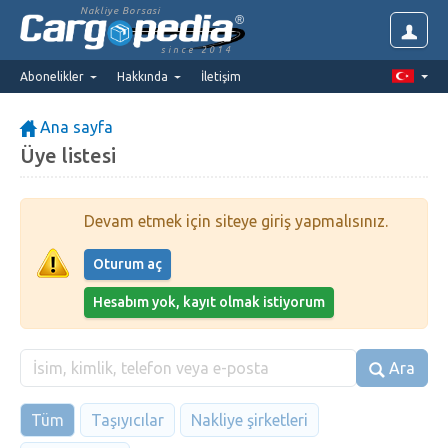
Nakliye Borsasi
since 2014
Abonelikler
Hakkında
İletişim
Ana sayfa
Üye listesi
Devam etmek için siteye giriş yapmalısınız.
Oturum aç
Hesabım yok, kayıt olmak istiyorum
Ara
Tüm
Taşıyıcılar
Nakliye şirketleri