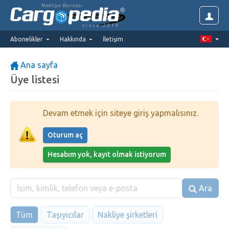
Nakliye Borsasi
since 2014
Abonelikler
Hakkında
İletişim
Ana sayfa
Üye listesi
Devam etmek için siteye giriş yapmalısınız.
Oturum aç
Hesabım yok, kayıt olmak istiyorum
Ara
Tüm
Taşıyıcılar
Nakliye şirketleri