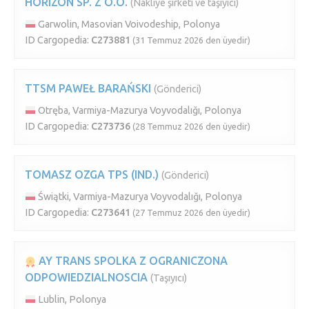
HORIZON SP. Z O.O.
(Nakliye şirketi ve taşıyıcı)
Garwolin, Masovian Voivodeship, Polonya
ID Cargopedia:
C273881
(31 Temmuz 2026 den üyedir)
TTSM PAWEŁ BARAŃSKI
(Gönderici)
Otręba, Varmiya-Mazurya Voyvodalığı, Polonya
ID Cargopedia:
C273736
(28 Temmuz 2026 den üyedir)
TOMASZ OZGA TPS (IND.)
(Gönderici)
Świątki, Varmiya-Mazurya Voyvodalığı, Polonya
ID Cargopedia:
C273641
(27 Temmuz 2026 den üyedir)
AY TRANS SPOLKA Z OGRANICZONA
ODPOWIEDZIALNOSCIA
(Taşıyıcı)
Lublin, Polonya