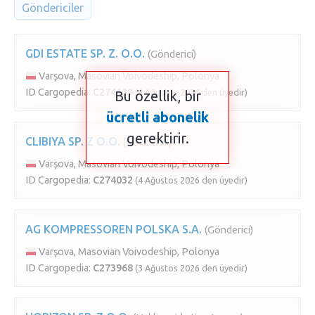
Göndericiler
GDI ESTATE SP. Z. O.O.
(Gönderici)
Varşova, Masovian Voivodeship, Polonya
ID Cargopedia:
C274139
(6 Ağustos 2026 den üyedir)
Bu özellik, bir
ücretli abonelik
gerektirir.
CLIBIYA SP. Z O.O.
(Gönderici)
Varşova, Masovian Voivodeship, Polonya
ID Cargopedia:
C274032
(4 Ağustos 2026 den üyedir)
AG KOMPRESSOREN POLSKA S.A.
(Gönderici)
Varşova, Masovian Voivodeship, Polonya
ID Cargopedia:
C273968
(3 Ağustos 2026 den üyedir)