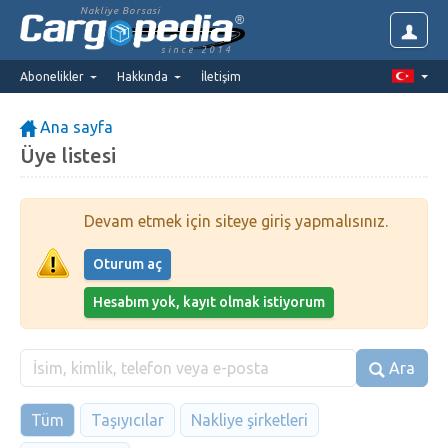
Nakliye Borsasi
since 2014
Abonelikler
Hakkında
İletişim
Ana sayfa
Üye listesi
Devam etmek için siteye giriş yapmalısınız.
Oturum aç
Hesabım yok, kayıt olmak istiyorum
Ara
Tüm
Taşıyıcılar
Nakliye şirketleri