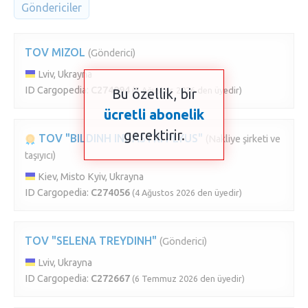
Göndericiler
TOV MIZOL
(Gönderici)
Lviv, Ukrayna
ID Cargopedia:
C274094
(5 Ağustos 2026 den üyedir)
Bu özellik, bir
ücretli abonelik
gerektirir.
TOV "BILDINH INDASTRI PLYUS"
(Nakliye şirketi ve
taşıyıcı)
Kiev, Misto Kyiv, Ukrayna
ID Cargopedia:
C274056
(4 Ağustos 2026 den üyedir)
TOV "SELENA TREYDINH"
(Gönderici)
Lviv, Ukrayna
ID Cargopedia:
C272667
(6 Temmuz 2026 den üyedir)