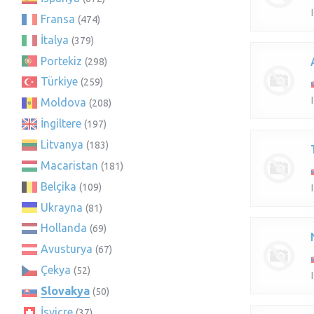
Fransa
(474)
İtalya
(379)
Portekiz
(298)
Türkiye
(259)
Moldova
(208)
İngiltere
(197)
Litvanya
(183)
Macaristan
(181)
Belçika
(109)
Ukrayna
(81)
Hollanda
(69)
Avusturya
(67)
Çekya
(52)
Slovakya
(50)
İsviçre
(37)