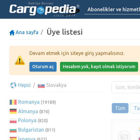
Nakliye Borsasi
Abonelikler ve hizmet
since 2014
Üye listesi
Ana sayfa
Devam etmek için siteye giriş yapmalısınız.
Oturum aç
Hesabım yok, kayıt olmak istiyorum
Hepsi
Slovakya
Romanya
(19189)
Tüm
Taş
Almanya
(876)
Polonya
(820)
Bulgaristan
(811)
İspanya
(672)