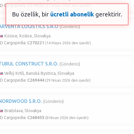
ID Cargopedia:
C270552
(21 Mayıs 2026 den üyedir)
Bu özellik, bir
ücretli abonelik
gerektirir.
ARVENTA LOGISTICS S.R.O
(Gönderici)
Kösice, Košice, Slovakya
ID Cargopedia:
C270221
(14 Mayıs 2026 den üyedir)
TURUL CONSTRUCT S.R.O.
(Gönderici)
Veľký Krtíš, Banská Bystrica, Slovakya
ID Cargopedia:
C269444
(29 Nisan 2026 den üyedir)
NORDWOOD S.R.O.
(Gönderici)
Bratislava, Slovakya
ID Cargopedia:
C268455
(8 Nisan 2026 den üyedir)