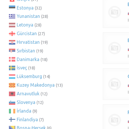
Estonya
(32)
Yunanistan
(28)
Letonya
(28)
Gürcistan
(27)
Hırvatistan
(19)
Sırbistan
(19)
Danimarka
(18)
İsveç
(18)
Lüksemburg
(14)
Kuzey Makedonya
(13)
Arnavutluk
(12)
Slovenya
(12)
İrlanda
(9)
Finlandiya
(7)
Bosna-Hersek
(6)