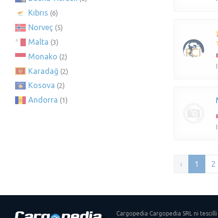
Kıbrıs
(6)
Norveç
(5)
Malta
(3)
Monako
(2)
Karadağ
(2)
Kosova
(2)
Andorra
(1)
‹
1
2
Cargopedia Cargopedia SRL ni tescilli