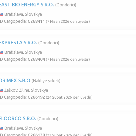
EAST BIO ENERGY S.R.O.
(Gönderici)
Bratislava, Slovakya
ID Cargopedia:
C268411
(7 Nisan 2026 den üyedir)
EXPRESTA S.R.O.
(Gönderici)
Bratislava, Slovakya
ID Cargopedia:
C268404
(7 Nisan 2026 den üyedir)
ORIMEX S.R.O
(Nakliye şirketi)
Žaškov, Žilina, Slovakya
ID Cargopedia:
C266192
(24 Şubat 2026 den üyedir)
FLOORCO S.R.O.
(Gönderici)
Bratislava, Slovakya
ID Cargopedia:
C266138
(23 Şubat 2026 den üyedir)