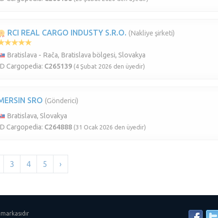
RCI REAL CARGO INDUSTY S.R.O.
(Nakliye şirketi)
Bratislava - Rača, Bratislava bölgesi, Slovakya
ID Cargopedia:
C265139
(4 Şubat 2026 den üyedir)
MERSIN SRO
(Gönderici)
Bratislava, Slovakya
ID Cargopedia:
C264888
(31 Ocak 2026 den üyedir)
3
4
5
›
 markasıdır