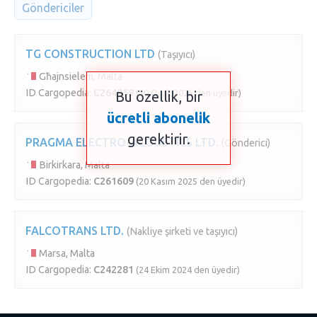
Göndericiler
TG CONSTRUCTION LTD
(Taşıyıcı)
Għajnsielem, Malta
ID Cargopedia:
C264859
(30 Ocak 2026 den üyedir)
Bu özellik, bir
ücretli abonelik
gerektirir.
PRAGMA ELECTRO-ACOUSTICS LTD.
(Gönderici)
Birkirkara, Malta
ID Cargopedia:
C261609
(20 Kasım 2025 den üyedir)
FALCOTRANS LTD.
(Nakliye şirketi ve taşıyıcı)
Marsa, Malta
ID Cargopedia:
C242281
(24 Ekim 2024 den üyedir)