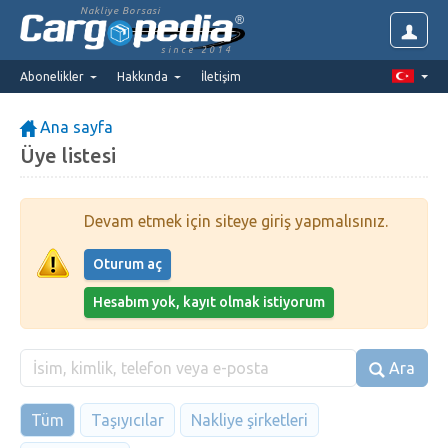
Nakliye Borsasi
since 2014
Abonelikler
Hakkında
İletişim
Ana sayfa
Üye listesi
Devam etmek için siteye giriş yapmalısınız.
Oturum aç
Hesabım yok, kayıt olmak istiyorum
Ara
Tüm
Taşıyıcılar
Nakliye şirketleri