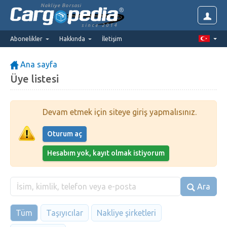
Nakliye Borsasi
since 2014
Abonelikler
Hakkında
İletişim
Ana sayfa
Üye listesi
Devam etmek için siteye giriş yapmalısınız.
Oturum aç
Hesabım yok, kayıt olmak istiyorum
Ara
Tüm
Taşıyıcılar
Nakliye şirketleri