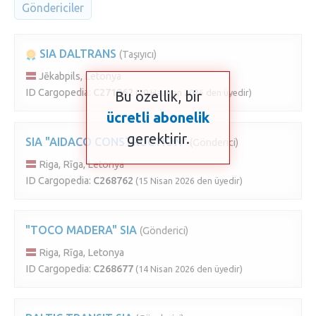
Göndericiler
SIA DALTRANS
(Taşıyıcı)
Jēkabpils, Letonya
ID Cargopedia:
C271962
(20 Haziran 2026 den üyedir)
Bu özellik, bir
ücretli abonelik
gerektirir.
SIA "AIDACO CONSTRUCTION"
(Gönderici)
Riga, Rīga, Letonya
ID Cargopedia:
C268762
(15 Nisan 2026 den üyedir)
"TOCO MADERA" SIA
(Gönderici)
Riga, Rīga, Letonya
ID Cargopedia:
C268677
(14 Nisan 2026 den üyedir)