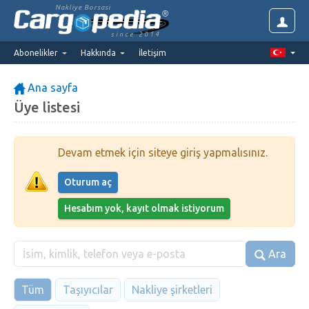
Nakliye Borsasi
since 2014
Abonelikler
Hakkında
İletişim
Ana sayfa
Üye listesi
Devam etmek için siteye giriş yapmalısınız.
Oturum aç
Hesabım yok, kayıt olmak istiyorum
Ara
Tüm
Taşıyıcılar
Nakliye şirketleri