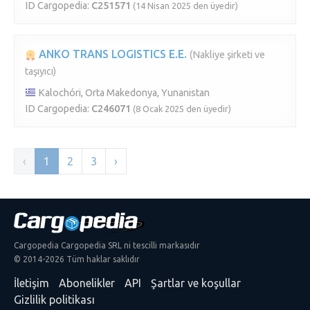
ID Cargopedia:
C251571
(14 Nisan 2025 den üyedir)
ANKO TRANS LOGISTICS E.E.
(Nakliye şirketi ve
taşıyıcı)
Kalochóri, Orta Makedonya, Yunanistan
ID Cargopedia:
C246071
(8 Ocak 2025 den üyedir)
‹
1
2
3
›
Cargopedia Cargopedia SRL ni tescilli markasıdır
© 2014-2026 Tüm haklar saklıdır
İletişim
Abonelikler
API
Şartlar ve koşullar
Gizlilik politikası