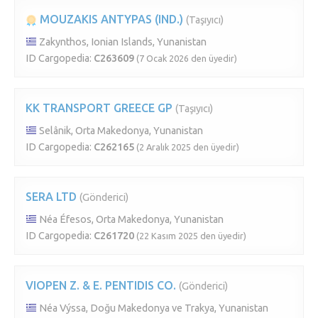
MOUZAKIS ANTYPAS (IND.)
(Taşıyıcı)
Zakynthos, Ionian Islands, Yunanistan
ID Cargopedia:
C263609
(7 Ocak 2026 den üyedir)
KK TRANSPORT GREECE GP
(Taşıyıcı)
Selânik, Orta Makedonya, Yunanistan
ID Cargopedia:
C262165
(2 Aralık 2025 den üyedir)
SERA LTD
(Gönderici)
Néa Éfesos, Orta Makedonya, Yunanistan
ID Cargopedia:
C261720
(22 Kasım 2025 den üyedir)
VIOPEN Z. & E. PENTIDIS CO.
(Gönderici)
Néa Výssa, Doğu Makedonya ve Trakya, Yunanistan