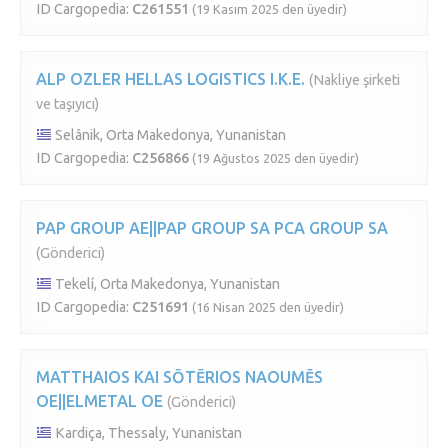
ID Cargopedia:
C261551
(19 Kasım 2025 den üyedir)
ALP OZLER HELLAS LOGISTICS I.K.E.
(Nakliye şirketi
ve taşıyıcı)
Selânik, Orta Makedonya, Yunanistan
ID Cargopedia:
C256866
(19 Ağustos 2025 den üyedir)
PAP GROUP AE||PAP GROUP SA PCA GROUP SA
(Gönderici)
Tekelí, Orta Makedonya, Yunanistan
ID Cargopedia:
C251691
(16 Nisan 2025 den üyedir)
MATTHAIOS KAI SŌTĒRIOS NAOUMĒS
OE||ELMETAL OE
(Gönderici)
Kardiça, Thessaly, Yunanistan