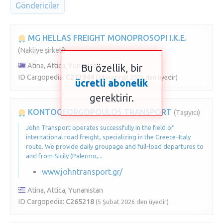
Göndericiler
MG HELLAS FREIGHT MONOPROSOPI I.K.E.
(Nakliye şirketi)
Atina, Attica, Yunanistan
Bu özellik, bir
ID Cargopedia:
C271944
(19 Haziran 2026 den üyedir)
ücretli abonelik
gerektirir.
KONTOGEORGOPOULOS TRANSPORT
(Taşıyıcı)
John Transport operates successfully in the field of
international road freight, specializing in the Greece–Italy
route. We provide daily groupage and full-load departures to
and from Sicily (Palermo,...
www.johntransport.gr/
Atina, Attica, Yunanistan
ID Cargopedia:
C265218
(5 Şubat 2026 den üyedir)