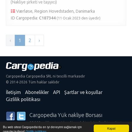
(Nakliye şirketi ve taşıyıcı)
Værløse, Region Hovedstaden, Danimarka
ID Cargopedia:
C187344
(11 Ocak 2023 den üyedir)
‹
1
2
›
Cargopedia Cargopedia SRL ni tescilli markasıdır
© 2014-2026 Tüm haklar saklıdır
İletişim
Abonelikler
API
Şartlar ve koşullar
Gizlilik politikası
Cargopedia Yük nakliye Borsası
25.322 nakliyeci ve tüm dünyadaki müşteriler hizmetimize
Bu web sitesi Cargopedia'da en iyi deneyimi sağlamak için
güveniyorlar
Kapat
çerezler kullanır!
Gizlilik politikası