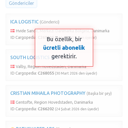
Göndericiler
ICA LOGISTIC
(Gönderici)
Hvide Sande, Merkezi Danimarka Bölgesi, Danimarka
ID Cargopedia:
C269605
(3 Mayıs 2026 den üyedir)
Bu özellik, bir
ücretli abonelik
gerektirir.
SOUTH LOGISTICS APS
(Taşıyıcı)
Valby, Region Hovedstaden, Danimarka
ID Cargopedia:
C268055
(30 Mart 2026 den üyedir)
CRISTIAN MIHAILA PHOTOGRAPHY
(Başka bir şey)
Gentofte, Region Hovedstaden, Danimarka
ID Cargopedia:
C266202
(24 Şubat 2026 den üyedir)