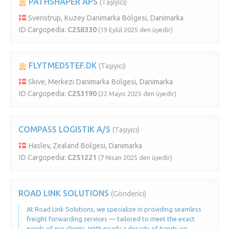
PATHSHAPER APS
(Taşıyıcı)
Svenstrup, Kuzey Danimarka Bölgesi, Danimarka
ID Cargopedia:
C258330
(19 Eylül 2025 den üyedir)
FLYTMEDSTEF.DK
(Taşıyıcı)
Skive, Merkezi Danimarka Bölgesi, Danimarka
ID Cargopedia:
C253190
(22 Mayıs 2025 den üyedir)
COMPASS LOGISTIK A/S
(Taşıyıcı)
Haslev, Zealand Bölgesi, Danimarka
ID Cargopedia:
C251221
(7 Nisan 2025 den üyedir)
ROAD LINK SOLUTIONS
(Gönderici)
At Road Link Solutions, we specialize in providing seamless
freight forwarding services — tailored to meet the exact
needs of our clients. With nearly a decade of hands-on