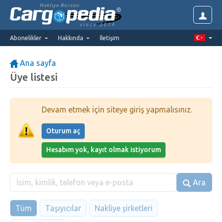
Nakliye Borsasi
since 2014
Abonelikler
Hakkında
İletişim
Ana sayfa
Üye listesi
Devam etmek için siteye giriş yapmalısınız.
Oturum aç
Hesabım yok, kayıt olmak istiyorum
Ara
Tüm
Taşıyıcılar
Nakliye şirketleri