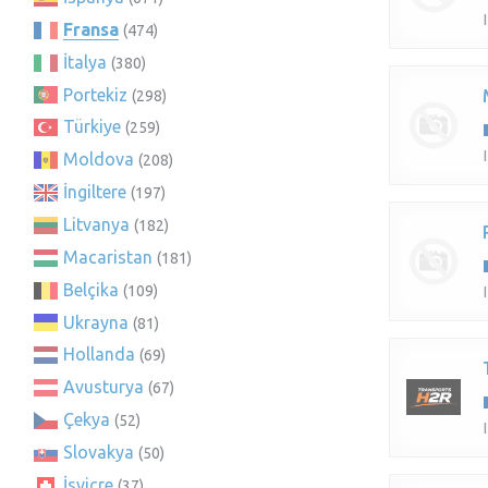
Fransa
(474)
İtalya
(380)
Portekiz
(298)
Türkiye
(259)
Moldova
(208)
İngiltere
(197)
Litvanya
(182)
Macaristan
(181)
Belçika
(109)
Ukrayna
(81)
Hollanda
(69)
Avusturya
(67)
Çekya
(52)
Slovakya
(50)
İsviçre
(37)