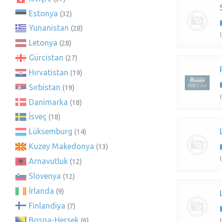
Estonya
(32)
Yunanistan
(28)
Letonya
(28)
Gürcistan
(27)
Hırvatistan
(19)
Sırbistan
(19)
Danimarka
(18)
İsveç
(18)
Lüksemburg
(14)
Kuzey Makedonya
(13)
Arnavutluk
(12)
Slovenya
(12)
İrlanda
(9)
Finlandiya
(7)
Bosna-Hersek
(6)