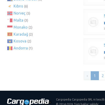
Kıbrıs
(6)
Norveç
(5)
Malta
(3)
Monako
(2)
Karadağ
(2)
Kosova
(2)
Andorra
(1)
‹
1
2
Cargopedia Cargopedia SRL ni tescilli
© 2014-2026 Tüm haklar saklıdır