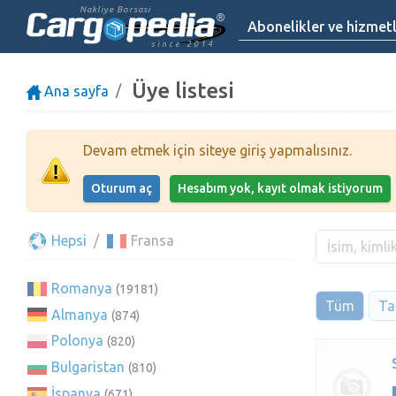
Nakliye Borsasi
Abonelikler ve hizmet
since 2014
Üye listesi
Ana sayfa
Devam etmek için siteye giriş yapmalısınız.
Oturum aç
Hesabım yok, kayıt olmak istiyorum
Hepsi
Fransa
Romanya
(19181)
Tüm
Taş
Almanya
(874)
Polonya
(820)
Bulgaristan
(810)
İspanya
(671)