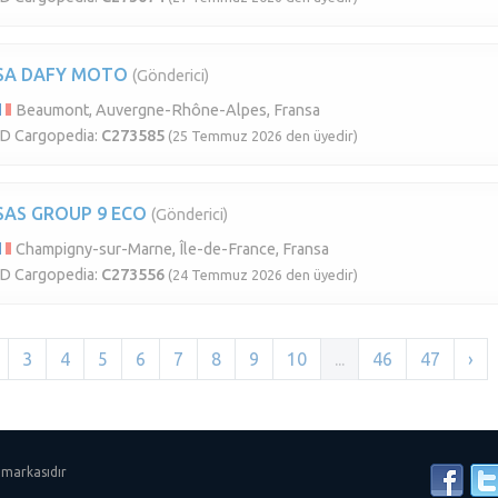
SA DAFY MOTO
(Gönderici)
Beaumont, Auvergne-Rhône-Alpes, Fransa
ID Cargopedia:
C273585
(25 Temmuz 2026 den üyedir)
SAS GROUP 9 ECO
(Gönderici)
Champigny-sur-Marne, Île-de-France, Fransa
ID Cargopedia:
C273556
(24 Temmuz 2026 den üyedir)
3
4
5
6
7
8
9
10
...
46
47
›
 markasıdır