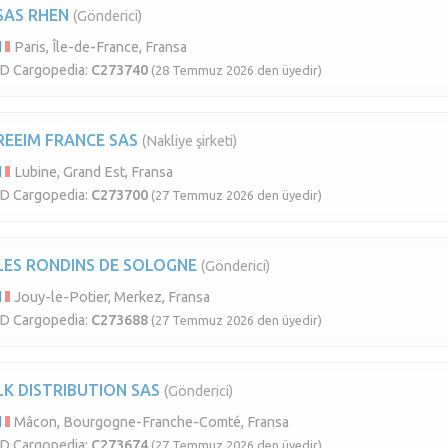
SAS RHEN
(Gönderici)
Paris, Île-de-France, Fransa
ID Cargopedia:
C273740
(28 Temmuz 2026 den üyedir)
REEIM FRANCE SAS
(Nakliye şirketi)
Lubine, Grand Est, Fransa
ID Cargopedia:
C273700
(27 Temmuz 2026 den üyedir)
LES RONDINS DE SOLOGNE
(Gönderici)
Jouy-le-Potier, Merkez, Fransa
ID Cargopedia:
C273688
(27 Temmuz 2026 den üyedir)
LK DISTRIBUTION SAS
(Gönderici)
Mâcon, Bourgogne-Franche-Comté, Fransa
ID Cargopedia:
C273674
(27 Temmuz 2026 den üyedir)