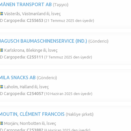
MÅNEN TRANSPORT AB
(Taşıyıcı)
Västerås, Västmanland ili, İsveç
ID Cargopedia:
C255653
(21 Temmuz 2025 den üyedir)
JAGUSCH BAUMASCHINENSERVICE (IND.)
(Gönderici)
Karlskrona, Blekinge ili, İsveç
ID Cargopedia:
C255111
(7 Temmuz 2025 den üyedir)
MILA SNACKS AB
(Gönderici)
Laholm, Halland ili, İsveç
ID Cargopedia:
C254057
(10 Haziran 2025 den üyedir)
MOUTIN, CLÉMENT FRANCOIS
(Nakliye şirketi)
Morjärv, Norrbotten ili, İsveç
ID Cargopedia:
C253882
(6 Haziran 2025 den üyedir)