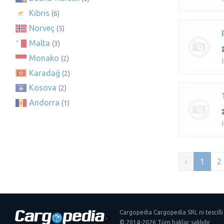
Kıbrıs
(6)
Norveç
(5)
Malta
(3)
Monako
(2)
Karadağ
(2)
Kosova
(2)
Andorra
(1)
‹
1
2
Cargopedia Cargopedia SRL ni tescilli
© 2014-2026 Tüm haklar saklıdır