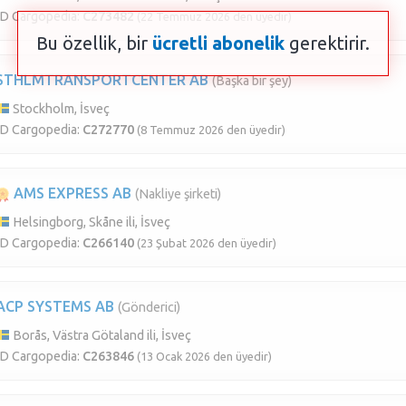
ID Cargopedia:
C273482
(22 Temmuz 2026 den üyedir)
Bu özellik, bir
ücretli abonelik
gerektirir.
STHLMTRANSPORTCENTER AB
(Başka bir şey)
Stockholm, İsveç
ID Cargopedia:
C272770
(8 Temmuz 2026 den üyedir)
AMS EXPRESS AB
(Nakliye şirketi)
Helsingborg, Skåne ili, İsveç
ID Cargopedia:
C266140
(23 Şubat 2026 den üyedir)
ACP SYSTEMS AB
(Gönderici)
Borås, Västra Götaland ili, İsveç
ID Cargopedia:
C263846
(13 Ocak 2026 den üyedir)