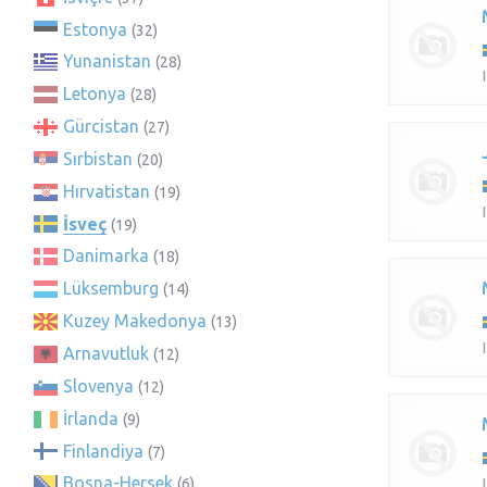
Estonya
(32)
Yunanistan
(28)
Letonya
(28)
Gürcistan
(27)
Sırbistan
(20)
Hırvatistan
(19)
İsveç
(19)
Danimarka
(18)
Lüksemburg
(14)
Kuzey Makedonya
(13)
Arnavutluk
(12)
Slovenya
(12)
İrlanda
(9)
Finlandiya
(7)
Bosna-Hersek
(6)