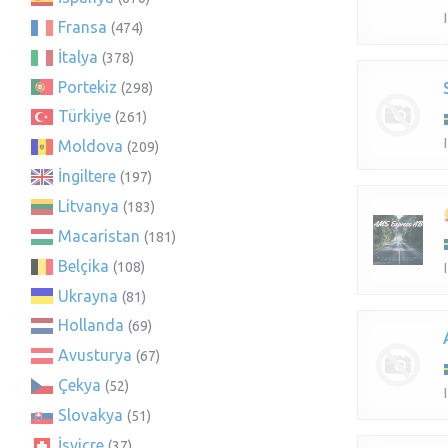
Fransa
(474)
İtalya
(378)
Portekiz
(298)
Türkiye
(261)
Moldova
(209)
İngiltere
(197)
Litvanya
(183)
Macaristan
(181)
Belçika
(108)
Ukrayna
(81)
Hollanda
(69)
Avusturya
(67)
Çekya
(52)
Slovakya
(51)
İsviçre
(37)