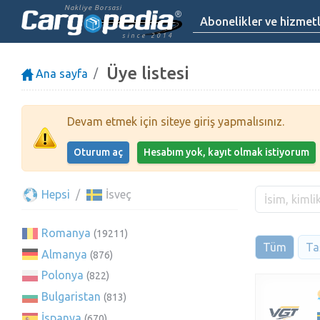
Nakliye Borsasi
Abonelikler ve hizmet
since 2014
Üye listesi
Ana sayfa
Devam etmek için siteye giriş yapmalısınız.
Oturum aç
Hesabım yok, kayıt olmak istiyorum
Hepsi
İsveç
Romanya
(19211)
Tüm
Taş
Almanya
(876)
Polonya
(822)
Bulgaristan
(813)
İspanya
(670)