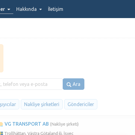
ler
Hakkında
İletişim
Ara
ıyıcılar
Nakliye şirketleri
Göndericiler
VG TRANSPORT AB
(Nakliye şirketi)
Trollhättan, Västra Götaland ili, İsveç