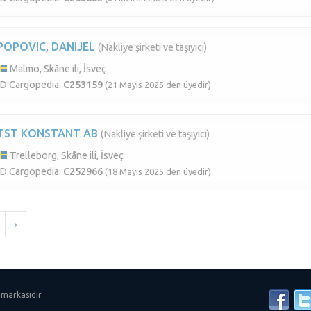
POPOVIC, DANIJEL
(Nakliye şirketi ve taşıyıcı)
Malmö, Skåne ili, İsveç
ID Cargopedia:
C253159
(21 Mayıs 2025 den üyedir)
TST KONSTANT AB
(Nakliye şirketi ve taşıyıcı)
Trelleborg, Skåne ili, İsveç
ID Cargopedia:
C252966
(18 Mayıs 2025 den üyedir)
›
 markasıdır