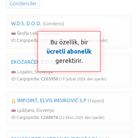
Göndericiler
W.D.S. D.O.O.
(Gönderici)
Škofja Loka, Slovenya
ID Cargopedia:
C271330
(8 Haziran 2026 den üyedir)
Bu özellik, bir
ücretli abonelik
gerektirir.
EKOZARČEK D.O.O.
(Gönderici)
Logatec, Slovenya
ID Cargopedia:
C265950
(19 Şubat 2026 den üyedir)
IMPOINT, ELVIS IMSIROVIČ S.P
(Taşıyıcı)
Ljubljana, Slovenya
ID Cargopedia:
C260016
(22 Ekim 2025 den üyedir)