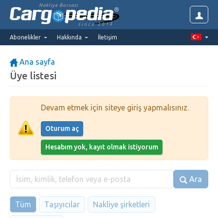
Nakliye Borsasi
since 2014
Abonelikler
Hakkında
İletişim
Ana sayfa
Üye listesi
Devam etmek için siteye giriş yapmalısınız.
Oturum aç
Hesabım yok, kayıt olmak istiyorum
Ara
Tüm
Taşıyıcılar
Nakliye şirketleri