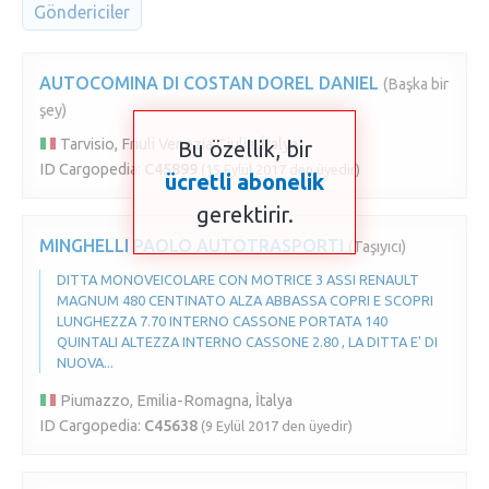
Göndericiler
AUTOCOMINA DI COSTAN DOREL DANIEL
(Başka bir
şey)
Tarvisio, Friuli Venezia Giulia, İtalya
Bu özellik, bir
ID Cargopedia:
C45899
(15 Eylül 2017 den üyedir)
ücretli abonelik
gerektirir.
MINGHELLI PAOLO AUTOTRASPORTI
(Taşıyıcı)
DITTA MONOVEICOLARE CON MOTRICE 3 ASSI RENAULT
MAGNUM 480 CENTINATO ALZA ABBASSA COPRI E SCOPRI
LUNGHEZZA 7.70 INTERNO CASSONE PORTATA 140
QUINTALI ALTEZZA INTERNO CASSONE 2.80 , LA DITTA E' DI
NUOVA...
Piumazzo, Emilia-Romagna, İtalya
ID Cargopedia:
C45638
(9 Eylül 2017 den üyedir)