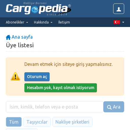
Nakliye Borsasi
since 2014
Abonelikler
Hakkında
İletişim
Ana sayfa
Üye listesi
Devam etmek için siteye giriş yapmalısınız.
Oturum aç
Hesabım yok, kayıt olmak istiyorum
Ara
Tüm
Taşıyıcılar
Nakliye şirketleri