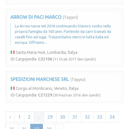
ARROW DI PACI MARCO
(Taşıyıcı)
La Arrow nasce nel 2016 continuando il lavoro svolto nella
propria famiglia da 100 anni. Partendo da carri trainati da
cavalli fino ad oggi. Trasportiamo merci in tutta italia ed
europa. Offriamo...
Santa Maria Hoè, Lombardia, İtalya
ID Cargopedia:
C32106
(11 Ocak 2017 den üyedir)
SPEDIZIONI MARCHESE SRL
(Taşıyıcı)
Gorgo al Monticano, Veneto, İtalya
ID Cargopedia:
C21229
(30 Haziran 2016 den üyedir)
‹
1
2
...
29
30
31
32
33
34