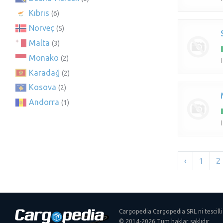
Kıbrıs
(6)
Norveç
(5)
Malta
(3)
Monako
(2)
Karadağ
(2)
Kosova
(2)
Andorra
(1)
‹
1
2
Cargopedia Cargopedia SRL ni tescilli
© 2014-2026 Tüm haklar saklıdır