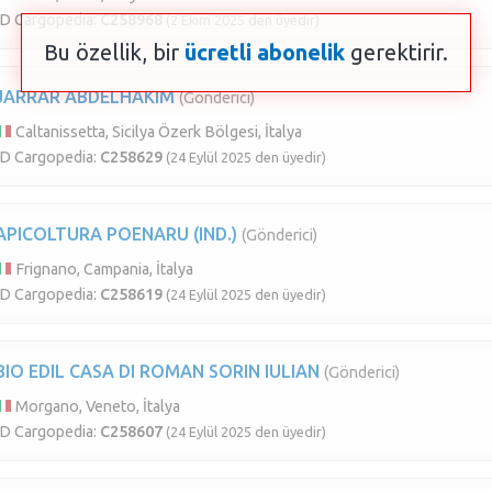
ID Cargopedia:
C258968
(2 Ekim 2025 den üyedir)
Bu özellik, bir
ücretli abonelik
gerektirir.
JARRAR ABDELHAKIM
(Gönderici)
Caltanissetta, Sicilya Özerk Bölgesi, İtalya
ID Cargopedia:
C258629
(24 Eylül 2025 den üyedir)
APICOLTURA POENARU (IND.)
(Gönderici)
Frignano, Campania, İtalya
ID Cargopedia:
C258619
(24 Eylül 2025 den üyedir)
BIO EDIL CASA DI ROMAN SORIN IULIAN
(Gönderici)
Morgano, Veneto, İtalya
ID Cargopedia:
C258607
(24 Eylül 2025 den üyedir)