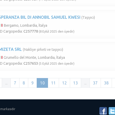
SPERANZA BIL DI ANNOBIL SAMUEL KWESI
(Taşıyıcı)
Bergamo, Lombardia, İtalya
ID Cargopedia:
C257778
(8 Eylül 2025 den üyedir)
MIZETA SRL
(Nakliye şirketi ve taşıyıcı)
Grumello del Monte, Lombardia, İtalya
ID Cargopedia:
C257653
(5 Eylül 2025 den üyedir)
...
7
8
9
10
11
12
13
...
37
38
 markasıdır