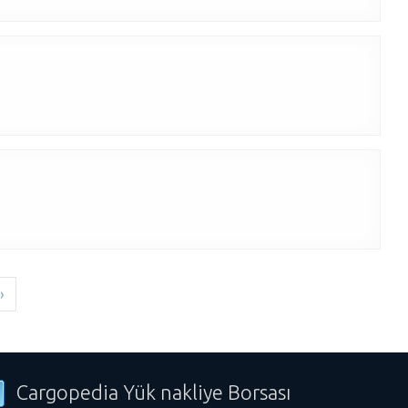
›
Cargopedia Yük nakliye Borsası