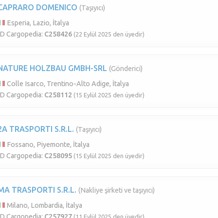
CAPRARO DOMENICO
(Taşıyıcı)
Esperia, Lazio, İtalya
ID Cargopedia:
C258426
(22 Eylül 2025 den üyedir)
NATURE HOLZBAU GMBH-SRL
(Gönderici)
Colle Isarco, Trentino-Alto Adige, İtalya
ID Cargopedia:
C258112
(15 Eylül 2025 den üyedir)
2A TRASPORTI S.R.L.
(Taşıyıcı)
Fossano, Piyemonte, İtalya
ID Cargopedia:
C258095
(15 Eylül 2025 den üyedir)
MA TRASPORTI S.R.L.
(Nakliye şirketi ve taşıyıcı)
Milano, Lombardia, İtalya
ID Cargopedia:
C257927
(11 Eylül 2025 den üyedir)