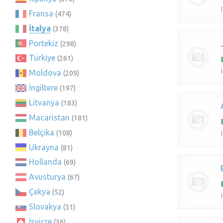
Fransa
(474)
İtalya
(378)
Portekiz
(298)
Türkiye
(261)
Moldova
(209)
İngiltere
(197)
Litvanya
(183)
Macaristan
(181)
Belçika
(108)
Ukrayna
(81)
Hollanda
(69)
Avusturya
(67)
Çekya
(52)
Slovakya
(51)
İsviçre
(36)