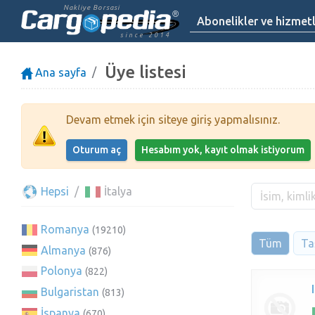
Nakliye Borsasi
Abonelikler ve hizmet
since 2014
Üye listesi
Ana sayfa
Devam etmek için siteye giriş yapmalısınız.
Oturum aç
Hesabım yok, kayıt olmak istiyorum
Hepsi
İtalya
Romanya
(19210)
Tüm
Taş
Almanya
(876)
Polonya
(822)
Bulgaristan
(813)
İspanya
(670)