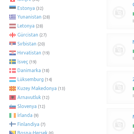
Estonya
(32)
Yunanistan
(28)
Letonya
(28)
Gürcistan
(27)
Sırbistan
(20)
Hırvatistan
(19)
İsveç
(19)
Danimarka
(18)
Lüksemburg
(14)
Kuzey Makedonya
(13)
Arnavutluk
(12)
Slovenya
(12)
İrlanda
(9)
Finlandiya
(7)
Bosna-Hersek
(6)