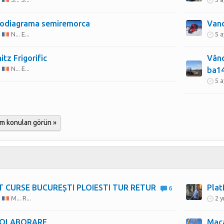
odiagrama semiremorca
Vand
N... E...
5 a
tz Frigorific
Vând
N... E...
ba14
5 a
m konuları görün »
 CURSE BUCUREȘTI PLOIESTI TUR RETUR
Plat
6
M... R...
2 y
 COLABORARE
Maca