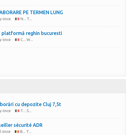
ABORARE PE TERMEN LUNG
y önce
N... T...
 platformă reghin bucuresti
y önce
C... W...
borări cu depozite Cluj 7,5t
y önce
T... S...
eiller sécurité ADR
ıl önce
B... T...