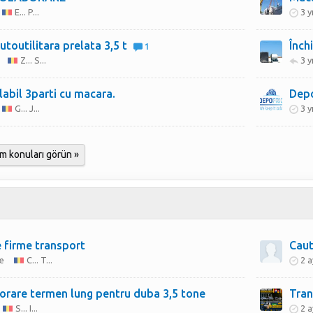
E... P...
3 y
utoutilitara prelata 3,5 t
Înch
1
Z... S...
3 y
abil 3parti cu macara.
Depo
G... J...
3 y
m konuları görün »
 firme transport
e
C... T...
2 a
orare termen lung pentru duba 3,5 tone
Tran
S... I...
2 a