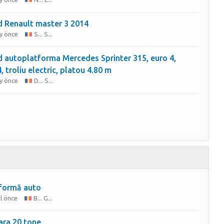
 Renault master 3 2014
y önce
S... S...
 autoplatforma Mercedes Sprinter 315, euro 4,
, troliu electric, platou 4.80 m
y önce
D... S...
formă auto
ıl önce
B... G...
ra 20 tone