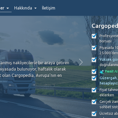
ler
Hakkında
İletişim
Cargoped
Profesyonel
borsası
Yüksek güvenlik
, tüm şi
Piyasada 10
Bizim için birinci sırada güvendir
25.000'den 
Yüksek güv
e bir araya getiren
Tüzel kişilere hitap eden bir nakliye bors
doğrulanmış
, haftalık olarak
doğrulanmış gerçek şirketlerle çalışma gar
Yeni!
AI
, Avrupa'nın en
borsalarında ödeme yapmayan, sahte veya 
Güzergah, 
kapsamlı bir dizi önlemi proaktif olarak 
hesaplayıc
Fiyat tahmin
eklerken
Gerçek zama
sohbet sis
Ücretsiz ab