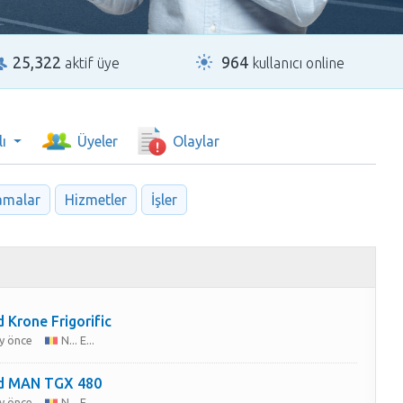
25,322
964
aktif üye
kullanıcı online
ı
Üyeler
Olaylar
amalar
Hizmetler
İşler
 Krone Frigorific
y önce
N... E...
d MAN TGX 480
y önce
N... E...