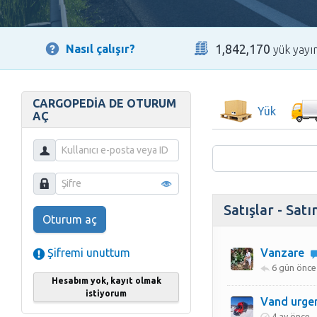
1,842,170
Nasıl çalışır?
yük yayı
CARGOPEDIA DE OTURUM
Yük
AÇ
Satışlar - Sat
Oturum aç
Vanzare
Şifremi unuttum
6 gün önce
Hesabım yok, kayıt olmak
istiyorum
Vand urge
4 ay önce