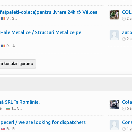
fa(paleti-colete)pentru livrare 24h 🔂 Vâlcea
COL
V... S...
2 a
Hale Metalice / Structuri Metalice pe
auto
2 a
R... A...
m konuları görün »
mă SRL în România.
Cola
e
1... G...
6 a
peceri / we are looking for dispatchers
Cons
R... R...
1 y