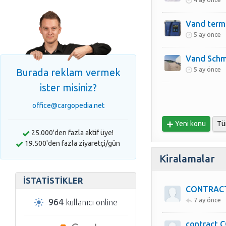
Vand term
5 ay önce
Vand Schmi
5 ay önce
Burada reklam vermek
ister misiniz?
office@cargopedia.net
Yeni konu
Tü
25.000'den fazla aktif üye!
19.500'den fazla ziyaretçi/gün
Kiralamalar
İSTATISTIKLER
CONTRACT
7 ay önce
964
kullanıcı online
contract