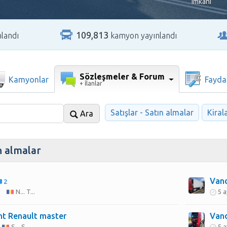
imkanı
109,813
nlandı
kamyon yayınlandı
Sözleşmeler & Forum
Kamyonlar
Faydal
+ İlanlar
Satışlar - Satın almalar
Kiral
Ara
ın almalar
Vand
2
N... T...
5 a
nt Renault master
Van
S... S...
5 a