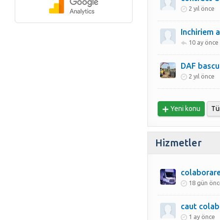
2 yıl önce
Inchiriem a
10 ay önce
DAF bascul
2 yıl önce
Yeni konu
Tü
Hizmetler
colaborare
18 gün önc
caut colab
1 ay önce