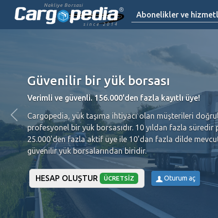
Nakliye Borsasi
Abonelikler ve hizmet
since 2014
lir bir yük borsası
 güvenli. 156.000'den fazla kayıtlı üye!
, yük taşıma ihtiyacı olan müşterileri doğrulanmış nakliyecilerl
l bir yük borsasıdır.
10 yıldan fazla süredir piyasada bulunuyor
 fazla aktif üye ile 10'dan fazla dilde mevcut olan Cargopedia
yük borsalarından biridir.
HESAP OLUŞTUR
Oturum aç
ÜCRETSIZ