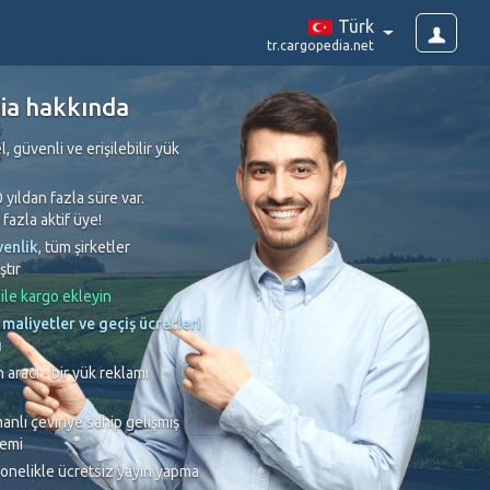
Türk
tr.cargopedia.net
ia hakkında
, güvenli ve erişilebilir yük
rketler doğrulanmıştır
 yıldan fazla süre var.
fazla aktif üye!
enlik
, tüm şirketler
asıyız. Kimlik doğrulama süreci sayesinde, kimlik
tır
antiniz vardır.
Bunun yanı sıra, başka yük
 ile kargo ekleyin
dolandırıcı şirketlerin kurbanı olmamanız için
maliyetler ve geçiş ücretleri
uyguluyoruz.
ı
 aracı - bir yük reklamı
nlı çeviriye sahip gelişmiş
temi
onelikle ücretsiz yayın yapma