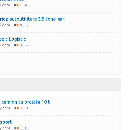
ıl önce
J... A...
iriez autoutilitare 3,5 tone
1
ıl önce
N... G...
zit Logistic
ıl önce
D... S...
Caut camion cu prelata 10 t
y önce
R... D...
sport
y önce
L... E...