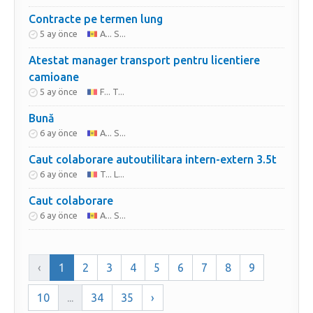
Contracte pe termen lung
5 ay önce
A... S...
Atestat manager transport pentru licentiere
camioane
5 ay önce
F... T...
Bună
6 ay önce
A... S...
Caut colaborare autoutilitara intern-extern 3.5t
6 ay önce
T... L...
Caut colaborare
6 ay önce
A... S...
‹
1
2
3
4
5
6
7
8
9
10
...
34
35
›