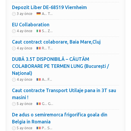
Depozit Liber DE-68519 Viernheim
3 ay önce
A... T...
EU Collaboration
4 ay önce
S... Z...
Caut contract colaborare, Baia Mare,Cluj
4 ay önce
R... T...
DUBĂ 3.5T DISPONIBILĂ – CĂUTĂM
COLABORARE PE TERMEN LUNG (București /
Național)
4 ay önce
A... F...
Caut contracte Transport Utilaje pana in 3T sau
masini !
5 ay önce
G... G...
De adus o semiremorca frigorifica goala din
Belgia in Romania
5 ay önce
P... S...