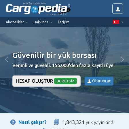
Nakliye Borsasi
since 2014
Abonelikler
Hakkında
İletişim
Güvenilir bir yük borsası
Verimli ve güvenli. 156.000'den fazla kayıtlı üye!
HESAP OLUŞTUR
Oturum aç
ÜCRETSIZ
1,843,321
Nasıl çalışır?
yük yayınlandı