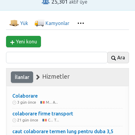
25,301
aktif üye
Yük
Kamyonlar
Yeni konu
Ara
Hizmetler
İlanlar
Colaborare
3 gün önce
M... A...
colaborare firme transport
21 gün önce
C... T...
caut colaborare termen lung pentru duba 3,5