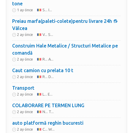
tone
1 ay önce
S... I...
Preiau marfa(paleti-colete)pentru livrare 24h 🔂
Vâlcea
2 ay önce
V... S...
Construim Hale Metalice / Structuri Metalice pe
comandă
2 ay önce
R... A...
Caut camion cu prelata 10 t
2 ay önce
R... D...
Transport
2 ay önce
L... E...
COLABORARE PE TERMEN LUNG
2 ay önce
N... T...
auto platformă reghin bucuresti
2 ay önce
C... W...