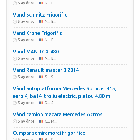
5 ay önce
N... E...
Vand Schmitz Frigorific
5 ay önce
N... E...
Vand Krone Frigorific
5 ay önce
N... E...
Vand MAN TGX 480
5 ay önce
N... E...
Vand Renault master 3 2014
5 ay önce
S... S...
Vând autoplatforma Mercedes Sprinter 315,
euro 4, ba14, troliu electric, platou 4.80 m
5 ay önce
D... S...
Vând camion macara Mercedes Actros
5 ay önce
C... M...
Cumpar semiremorci frigorifice
5 ay önce
P... S...