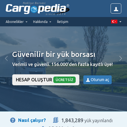
Nakliye Borsasi
since 2014
Abonelikler
Hakkında
İletişim
Güvenilir bir yük borsası
Verimli ve güvenli. 156.000'den fazla kayıtlı üye!
HESAP OLUŞTUR
Oturum aç
ÜCRETSIZ
1,843,289
Nasıl çalışır?
yük yayınlandı