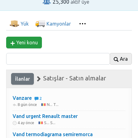
25,300
aktif üye
Yük
Kamyonlar
Yeni konu
Ara
Satışlar - Satın almalar
İlanlar
Vanzare
2
8 gün önce
N... T...
Vand urgent Renault master
4 ay önce
S... S...
Vand termodiagrama semiremorca