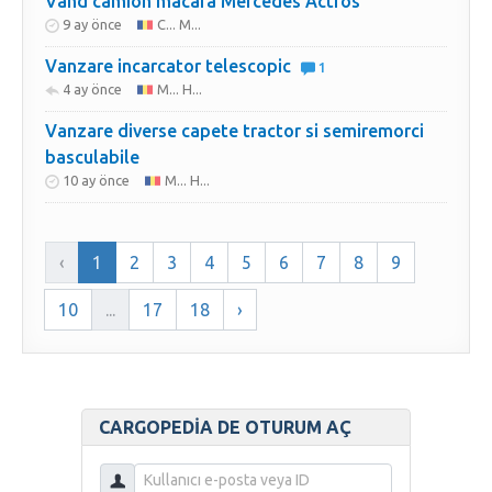
Vând camion macara Mercedes Actros
9 ay önce
C... M...
Vanzare incarcator telescopic
1
4 ay önce
M... H...
Vanzare diverse capete tractor si semiremorci
basculabile
10 ay önce
M... H...
‹
1
2
3
4
5
6
7
8
9
10
...
17
18
›
CARGOPEDIA DE OTURUM AÇ