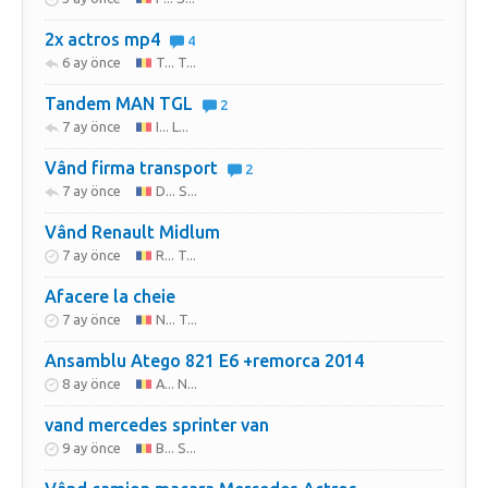
2x actros mp4
4
6 ay önce
T... T...
Tandem MAN TGL
2
7 ay önce
I... L...
Vând firma transport
2
7 ay önce
D... S...
Vând Renault Midlum
7 ay önce
R... T...
Afacere la cheie
7 ay önce
N... T...
Ansamblu Atego 821 E6 +remorca 2014
8 ay önce
A... N...
vand mercedes sprinter van
9 ay önce
B... S...