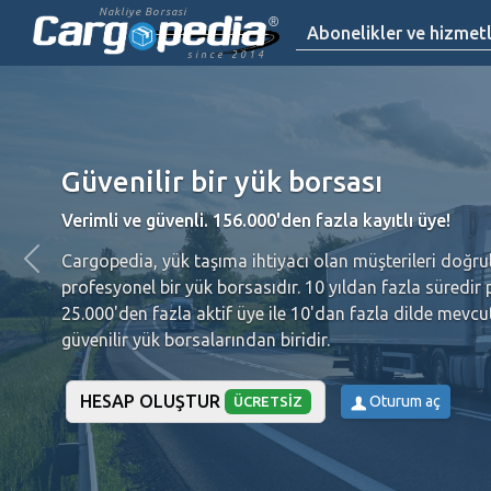
Nakliye Borsasi
Abonelikler ve hizmet
since 2014
Güvenilir bir yük borsası
Verimli ve güvenli. 156.000'den fazla kayıtlı üye!
Cargopedia, yük taşıma ihtiyacı olan müşterileri doğrul
profesyonel bir yük borsasıdır.
10 yıldan fazla süredir
25.000'den fazla aktif üye ile 10'dan fazla dilde mevc
güvenilir yük borsalarından biridir.
HESAP OLUŞTUR
Oturum aç
ÜCRETSIZ