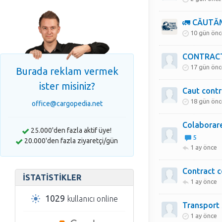
🚛 CĂUTĂ
10 gün önc
CONTRACT
17 gün önc
Burada reklam vermek
ister misiniz?
Caut contr
18 gün önc
office@cargopedia.net
Colaborare
25.000'den fazla aktif üye!
5
20.000'den fazla ziyaretçi/gün
1 ay önce
Contract c
İSTATISTIKLER
1 ay önce
1029
kullanıcı online
Transport
1 ay önce