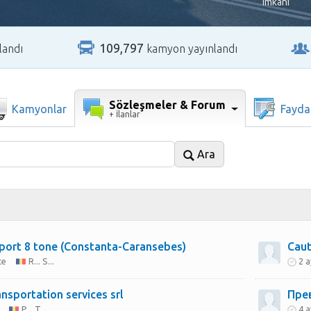
imkanı
109,797
landı
kamyon yayınlandı
Sözleşmeler & Forum
Kamyonlar
Faydal
+ İlanlar
Ara
port 8 tone (Constanta-Caransebes)
ce
R... S...
2 a
ansportation services srl
Пре
P... T...
4 a