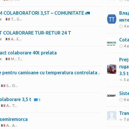
M COLABORATORI 3,5T – COMUNITATE 🚛
Вла
e
T... G...
инт
4 a
 COLABORARE TUR-RETUR 24 T
e
A... E...
Cota
4 a
act colaborare 40t prelata
e
M... T...
Preț
ruga
 pentru camioane cu temperatura controlata .
5 a
S... O...
Sist
olaborare 3,5 t
6 a
1
A... T...
Tran
 semiremorca
7 a
A... A...