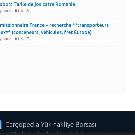
sport Tarile.de jos catre Romania
y önce
A... &
issionnaire France – recherche **transporteurs
eux** (conteneurs, véhicules, fret Europe)
y önce
K... T...
Cargopedia Yük nakliye Borsası
25.321 nakliyeci ve tüm dünyadaki müşteriler hizmetimize güveniyorlar