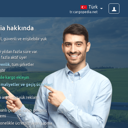
Türk
tr.cargopedia.net
ia hakkında
, güvenli ve erişilebilir yük
 yıldan fazla süre var.
fazla aktif üye!
enlik
, tüm şirketler
tır
 ile kargo ekleyin
maliyetler ve geçiş ücretleri
ı
 aracı - bir yük reklamı
nlı çeviriye sahip gelişmiş
temi
onelikle ücretsiz yayın yapma