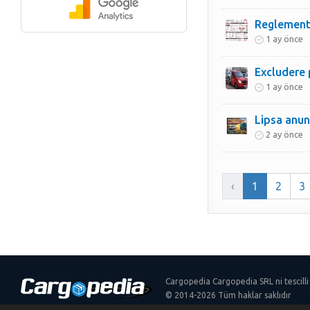
1 ay önce
Excludere 
1 ay önce
Lipsa anun
2 ay önce
‹
1
2
3
Cargopedia Cargopedia SRL ni tescilli
© 2014-2026 Tüm haklar saklıdır