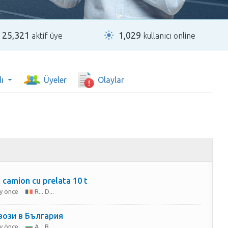
25,321
1,029
aktif üye
kullanıcı online
ı
Üyeler
Olaylar
Caut camion cu prelata 10 t
y önce
R... D...
вози в България
y önce
A... B...