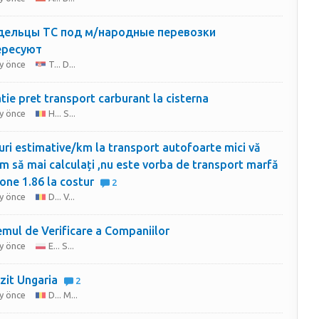
дельцы ТС под м/народные перевозки
ересуют
y önce
T... D...
tie pret transport carburant la cisterna
y önce
H... S...
uri estimative/km la transport autofoarte mici vă
m să mai calculați ,nu este vorba de transport marfă
3.5 tone 1.86 la costur
2
y önce
D... V...
emul de Verificare a Companiilor
y önce
E... S...
zit Ungaria
2
y önce
D... M...