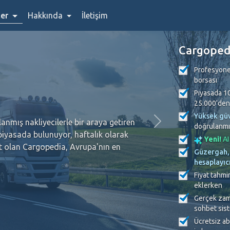
ler
Hakkında
İletişim
Cargoped
Profesyonel
borsası
Piyasada 10
25.000'den 
Yüksek güv
anmış nakliyecilerle bir araya getiren
doğrulanmış
 piyasada bulunuyor, haftalık olarak
Yeni!
AI
ut olan Cargopedia, Avrupa'nın en
Güzergah, 
hesaplayıc
Fiyat tahmin
eklerken
Gerçek zama
sohbet sis
Ücretsiz ab