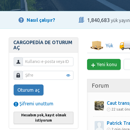
1,840,683
Nasıl çalışır?
yük yayın
CARGOPEDIA DE OTURUM
Yük
AÇ
Yeni konu
Forum
Oturum aç
Caut trans
Şifremi unuttum
22 saat ön
Hesabım yok, kayıt olmak
istiyorum
Patrick Tr
2 gün önce