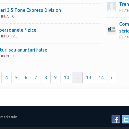
Tran
Reglementari 3.5 Tone Express Division
7 a
A... G...
Comm
persoanele fizice
séri
D... V...
7 a
turi sau anunturi false
N... Z...
4
5
6
7
8
9
10
...
13
14
›
 markasıdır