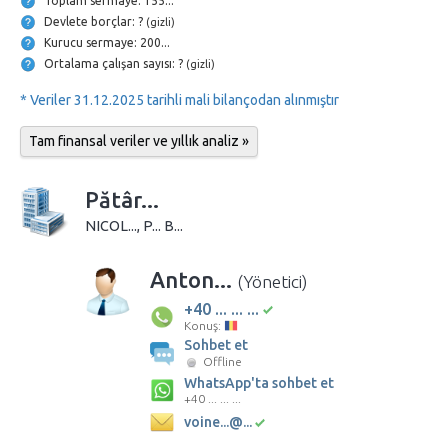
Toplam sermaye: 155...
Devlete borçlar: ?
(gizli)
Kurucu sermaye: 200...
Ortalama çalışan sayısı: ?
(gizli)
* Veriler 31.12.2025 tarihli mali bilançodan alınmıştır
Tam finansal veriler ve yıllık analiz »
Pătâr...
NICOL..., P... B...
Anton...
(Yönetici)
+40 ... ... ...
Konuş:
Sohbet et
Offline
WhatsApp'ta sohbet et
+40 ... ... ...
voine...@...