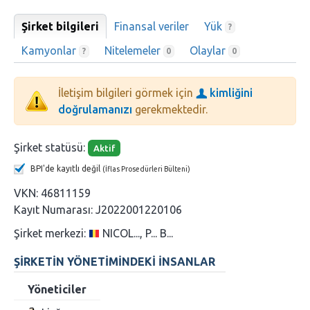
Şirket bilgileri
Finansal veriler
Yük
?
Kamyonlar
Nitelemeler
Olaylar
?
0
0
İletişim bilgileri görmek için
kimliğini
doğrulamanızı
gerekmektedir.
Şirket statüsü:
Aktif
BPI'de kayıtlı değil
(İflas Prosedürleri Bülteni)
VKN:
46811159
Kayıt Numarası:
J2022001220106
Şirket merkezi:
NICOL..., P... B...
ŞIRKETIN YÖNETIMINDEKI INSANLAR
Yöneticiler