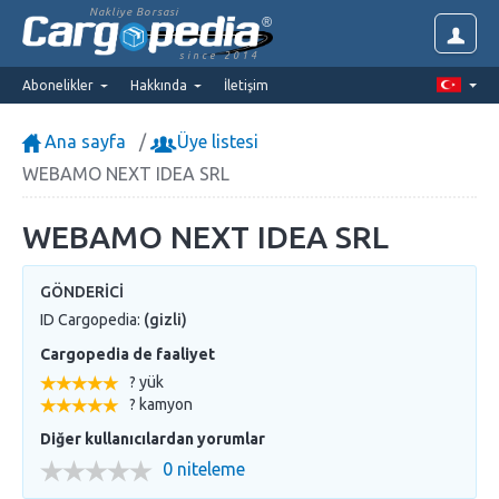
Nakliye Borsasi
since 2014
Abonelikler
Hakkında
İletişim
Ana sayfa
Üye listesi
WEBAMO NEXT IDEA SRL
WEBAMO NEXT IDEA SRL
GÖNDERICI
ID Cargopedia:
(gizli)
Cargopedia de faaliyet
? yük
? kamyon
Diğer kullanıcılardan yorumlar
0 niteleme