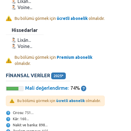
Lixăn...
Voine...
Bu bölümü görmek için
ücretli abonelik
olmalıdır.
Hissedarlar
Lixăn...
Voine...
Bu bölümü görmek için
Premium abonelik
olmalıdır.
FINANSAL VERILER
2025*
Mali değerlendirme:
74%
Bu bölümü görmek için
ücretli abonelik
olmalıdır.
Cirosu: 751...
Kâr: 160...
Nakit ve banka: 898...