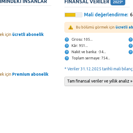
IMINDEKI INSANLAR
FINANSAL VERILER
2025*
Mali değerlendirme:
Bu bölümü görmek için
ücretli a
k için
ücretli abonelik
Cirosu: 105...
Kâr: 951...
Nakit ve banka: -34...
Toplam sermaye: 754...
* Veriler 31.12.2025 tarihli mali bilan
k için
Premium abonelik
Tam finansal veriler ve yıllık analiz »