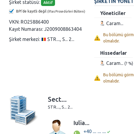
ŞIRKETIN YÖNET
Şirket statüsü:
Aktif
BPI'de kayıtlı değil
(İflas Prosedürleri Bülteni)
Yöneticiler
VKN:
RO25886400
Caram...
Kayıt Numarası:
J2009008863404
Bu bölümü görme
Şirket merkezi:
STR...., S... 2...
olmalıdır.
Hissedarlar
Caram...
(? %)
Bu bölümü görme
olmalıdır.
Sect...
STR...., S... 2...
Iulia...
+40 ... ... ...