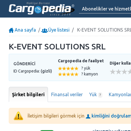
Nakliye Borsasi
Abonelikler ve hizmet
since 2014
Ana sayfa
Üye listesi
K-EVENT SOLUTIONS SR
K-EVENT SOLUTIONS SRL
Cargopedia de faaliyet
Diğer kull
GÖNDERICI
? yük
ID Cargopedia:
(gizli)
? kamyon
Şirket bilgileri
Finansal veriler
Yük
Kamyonla
?
İletişim bilgileri görmek için
kimliğini doğrulam