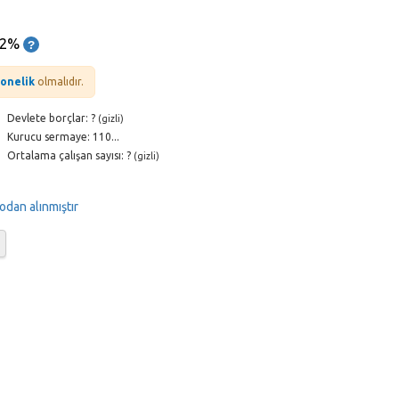
62%
bonelik
olmalıdır.
Devlete borçlar: ?
(gizli)
Kurucu sermaye: 110...
Ortalama çalışan sayısı: ?
(gizli)
çodan alınmıştır