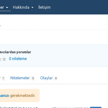
ler
Hakkında
İletişim
L
anıcılardan yorumlar
0 niteleme
r
Nitelemeler
Olaylar
?
0
0
anızı
gerekmektedir.