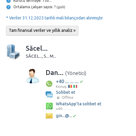
Kurucu sermaye: 150...
Ortalama çalışan sayısı: ?
(gizli)
* Veriler 31.12.2025 tarihli mali bilançodan alınmıştır
Tam finansal veriler ve yıllık analiz »
Săcel...
SĂCEL..., S... M...
Dan...
(Yönetici)
+40 ... ... ...
Konuş:
Sohbet et
Offline
WhatsApp'ta sohbet et
+40 ... ... ...
gin...@...