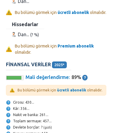
Dan...
Bu bölümü görmek için
ücretli abonelik
olmalıdır.
Hissedarlar
Dan...
(? %)
Bu bölümü görmek için
Premium abonelik
olmalıdır.
FINANSAL VERILER
2025*
Mali değerlendirme:
89%
Bu bölümü görmek için
ücretli abonelik
olmalıdır.
Cirosu: 430...
Kâr: 356...
Nakit ve banka: 261...
Toplam sermaye: 457...
Devlete borçlar: ?
(gizli)