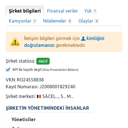
Şirket bilgileri
Finansal veriler
Yük
?
Kamyonlar
Nitelemeler
Olaylar
?
0
0
İletişim bilgileri görmek için
kimliğini
doğrulamanızı
gerekmektedir.
Şirket statüsü:
Aktif
BPI'de kayıtlı değil
(İflas Prosedürleri Bülteni)
VKN:
RO24558838
Kayıt Numarası:
J2008001829240
Şirket merkezi:
SĂCEL..., S... M...
ŞIRKETIN YÖNETIMINDEKI INSANLAR
Yöneticiler