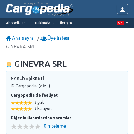
Nakliye Borsasi
since 2014
Abonelikler
Hakkında
İletişim
Ana sayfa
Üye listesi
GINEVRA SRL
GINEVRA SRL
NAKLIYE ŞIRKETI
ID Cargopedia:
(gizli)
Cargopedia de faaliyet
? yük
? kamyon
Diğer kullanıcılardan yorumlar
0 niteleme