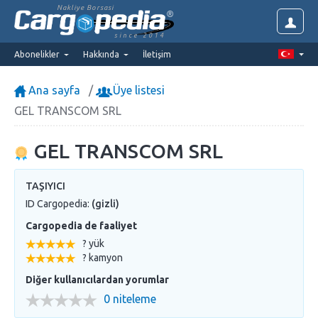
Nakliye Borsasi
since 2014
Abonelikler
Hakkında
İletişim
Ana sayfa
Üye listesi
GEL TRANSCOM SRL
GEL TRANSCOM SRL
TAŞIYICI
ID Cargopedia:
(gizli)
Cargopedia de faaliyet
? yük
? kamyon
Diğer kullanıcılardan yorumlar
0 niteleme