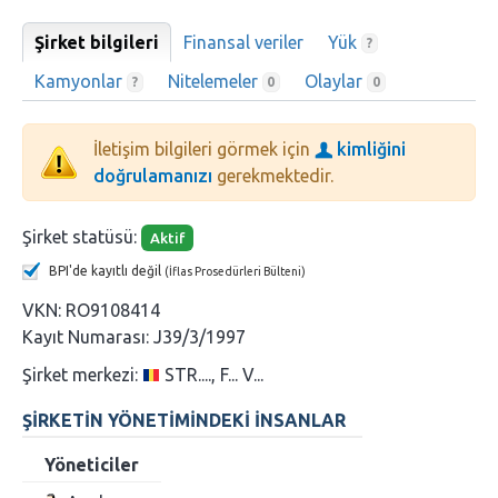
Şirket bilgileri
Finansal veriler
Yük
?
Kamyonlar
Nitelemeler
Olaylar
?
0
0
İletişim bilgileri görmek için
kimliğini
doğrulamanızı
gerekmektedir.
Şirket statüsü:
Aktif
BPI'de kayıtlı değil
(İflas Prosedürleri Bülteni)
VKN:
RO9108414
Kayıt Numarası:
J39/3/1997
Şirket merkezi:
STR...., F... V...
ŞIRKETIN YÖNETIMINDEKI INSANLAR
Yöneticiler