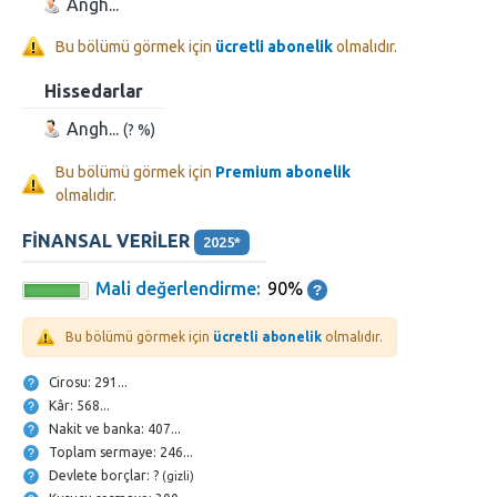
Angh...
Bu bölümü görmek için
ücretli abonelik
olmalıdır.
Hissedarlar
Angh...
(? %)
Bu bölümü görmek için
Premium abonelik
olmalıdır.
FINANSAL VERILER
2025*
Mali değerlendirme:
90%
Bu bölümü görmek için
ücretli abonelik
olmalıdır.
Cirosu: 291...
Kâr: 568...
Nakit ve banka: 407...
Toplam sermaye: 246...
Devlete borçlar: ?
(gizli)