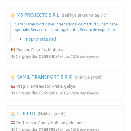
MS PROJECTS S.R.L.
(Nakliye şirketi ve taşıyıcı)
Servicii transport rutier internațional de marfuri cu camioane
speciale. Servicii transport agabaritic. Servicii de expediere.
msprojects.md
Rîșcani, Chișinău, Moldova
ID Cargopedia:
C269840
(7 Mayıs 2026 den üyedir)
KAMIL TRANSPORT S.R.O.
(Nakliye şirketi)
Prag, Hlavní město Praha, Çekya
ID Cargopedia:
C269826
(6 Mayıs 2026 den üyedir)
GTP LTD.
(Nakliye şirketi)
Rotterdam, Güney Hollanda, Hollanda
ID Cargopedia:
C269795
(6 Mayıs 2026 den üyedir)