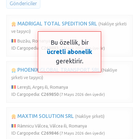
Göndericiler
MADRIGAL TOTAL SPEDITION SRL
(Nakliye şirketi
ve taşıyıcı)
Buzău, Romanya
Bu özellik, bir
ID Cargopedia:
C269883
(7 Mayıs 2026 den üyedir)
ücretli abonelik
gerektirir.
PHOENIX GLOBAL TRANSPORT SRL
(Nakliye
şirketi ve taşıyıcı)
Lerești, Argeș ili, Romanya
ID Cargopedia:
C269850
(7 Mayıs 2026 den üyedir)
MAXTIM SOLUTION SRL
(Nakliye şirketi)
Râmnicu Vâlcea, Vâlcea ili, Romanya
ID Cargopedia:
C269846
(7 Mayıs 2026 den üyedir)