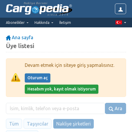
Nakliye Borsasi
since 2014
Abonelikler
Hakkında
İletişim
Ana sayfa
Üye listesi
Devam etmek için siteye giriş yapmalısınız.
Oturum aç
Hesabım yok, kayıt olmak istiyorum
Ara
Tüm
Taşıyıcılar
Nakliye şirketleri