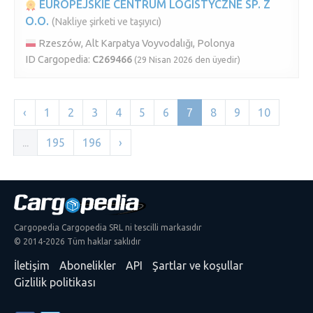
EUROPEJSKIE CENTRUM LOGISTYCZNE SP. Z
O.O.
(Nakliye şirketi ve taşıyıcı)
Rzeszów, Alt Karpatya Voyvodalığı, Polonya
ID Cargopedia:
C269466
(29 Nisan 2026 den üyedir)
‹
1
2
3
4
5
6
7
8
9
10
...
195
196
›
Cargopedia Cargopedia SRL ni tescilli markasıdır
© 2014-2026 Tüm haklar saklıdır
İletişim
Abonelikler
API
Şartlar ve koşullar
Gizlilik politikası