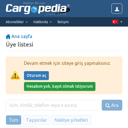
Nakliye Borsasi
since 2014
Abonelikler
Hakkında
İletişim
Ana sayfa
Üye listesi
Devam etmek için siteye giriş yapmalısınız.
Oturum aç
Hesabım yok, kayıt olmak istiyorum
Ara
Tüm
Taşıyıcılar
Nakliye şirketleri