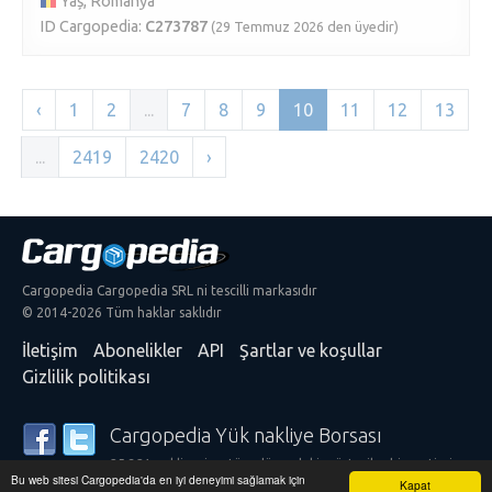
Yaș, Romanya
ID Cargopedia:
C273787
(29 Temmuz 2026 den üyedir)
‹
1
2
...
7
8
9
10
11
12
13
...
2419
2420
›
Cargopedia Cargopedia SRL ni tescilli markasıdır
© 2014-2026 Tüm haklar saklıdır
İletişim
Abonelikler
API
Şartlar ve koşullar
Gizlilik politikası
Cargopedia Yük nakliye Borsası
25.321 nakliyeci ve tüm dünyadaki müşteriler hizmetimize
Bu web sitesi Cargopedia'da en iyi deneyimi sağlamak için
güveniyorlar
Kapat