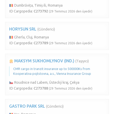
Dumbrăvița, Timiș ili, Romanya
ID Cargopedia:
C273792
(29 Temmuz 2026 den üyedir)
HORYSUN SRL
(Gönderici)
Gherla, Cluj, Romanya
ID Cargopedia:
C273789
(29 Temmuz 2026 den üyedir)
MAKSYM SUKHOMLYNOV (IND.)
(Taşıyıcı)
CMR cargo in tranzit insurance up to 500000Ks from
Kooperativa pojtstovna, a.s., Vienna Insurance Group
Roudnice nad Labem, Ústecký kraj, Çekya
ID Cargopedia:
C273788
(29 Temmuz 2026 den üyedir)
GASTRO PARK SRL
(Gönderici)