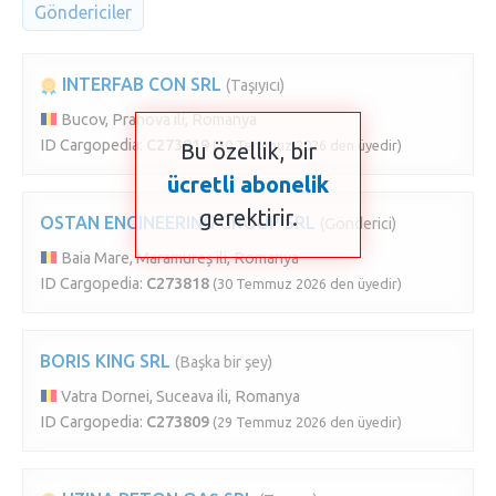
Göndericiler
INTERFAB CON SRL
(Taşıyıcı)
Bucov, Prahova ili, Romanya
ID Cargopedia:
C273819
(30 Temmuz 2026 den üyedir)
Bu özellik, bir
ücretli abonelik
gerektirir.
OSTAN ENGINEERING GROUP SRL
(Gönderici)
Baia Mare, Maramureș ili, Romanya
ID Cargopedia:
C273818
(30 Temmuz 2026 den üyedir)
BORIS KING SRL
(Başka bir şey)
Vatra Dornei, Suceava ili, Romanya
ID Cargopedia:
C273809
(29 Temmuz 2026 den üyedir)